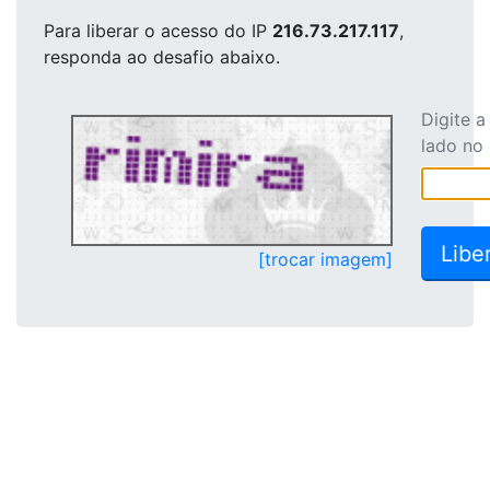
Para liberar o acesso
do IP
216.73.217.117
,
responda ao desafio abaixo.
Digite 
lado no
[trocar imagem]