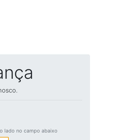
ança
nosco.
ao lado no campo abaixo