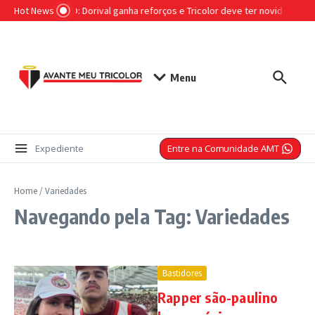
Ir para o conteúdo
Hot News
ESCALAÇÃO: Dorival ganha reforços e Tricolor deve ter novidades c
Menu
Entre na Comunidade AMT
Expediente
Home
/
Variedades
Navegando pela Tag: Variedades
Bastidores
Rapper são-paulino