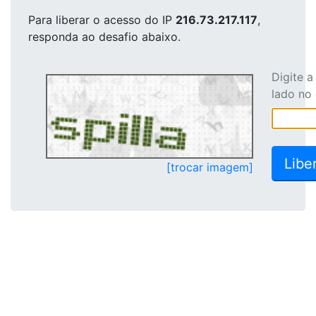
Para liberar o acesso
do IP
216.73.217.117
,
responda ao desafio abaixo.
Digite 
lado no
[trocar imagem]