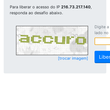
Para liberar o acesso
do IP
216.73.217.140
,
responda ao desafio abaixo.
Digite 
lado no
[trocar imagem]