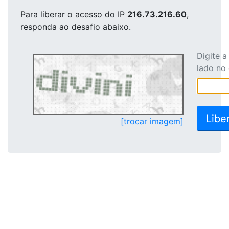
Para liberar o acesso
do IP
216.73.216.60
,
responda ao desafio abaixo.
Digite 
lado no
[trocar imagem]