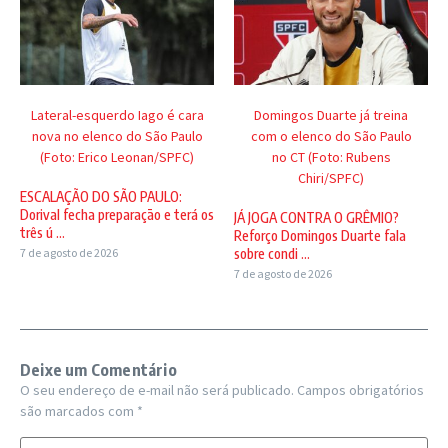
Lateral-esquerdo Iago é cara
Domingos Duarte já treina
nova no elenco do São Paulo
com o elenco do São Paulo
(Foto: Erico Leonan/SPFC)
no CT (Foto: Rubens
Chiri/SPFC)
ESCALAÇÃO DO SÃO PAULO:
Dorival fecha preparação e terá os
JÁ JOGA CONTRA O GRÊMIO?
três ú ...
Reforço Domingos Duarte fala
7 de agosto de 2026
sobre condi ...
7 de agosto de 2026
Deixe um Comentário
O seu endereço de e-mail não será publicado.
Campos obrigatórios
são marcados com
*