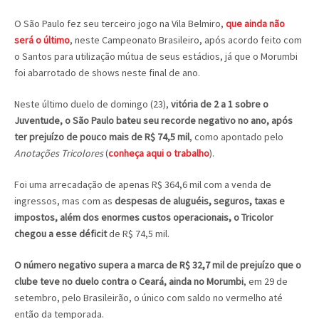
O São Paulo fez seu terceiro jogo na Vila Belmiro,
que ainda não
será o último
, neste Campeonato Brasileiro, após acordo feito com
o Santos para utilização mútua de seus estádios, já que o Morumbi
foi abarrotado de shows neste final de ano.
Neste último duelo de domingo (23),
vitória de 2 a 1 sobre o
Juventude, o São Paulo bateu seu recorde negativo no ano, após
ter prejuízo de pouco mais de R$ 74,5 mil
, como apontado pelo
Anotações Tricolores
(
conheça aqui o trabalho
).
Foi uma arrecadação de apenas R$ 364,6 mil com a venda de
ingressos, mas com as
despesas de aluguéis, seguros, taxas e
impostos, além dos enormes custos operacionais, o Tricolor
chegou a esse déficit
de R$ 74,5 mil.
O número negativo supera a marca de R$ 32,7 mil de prejuízo que o
clube teve no duelo contra o Ceará, ainda no Morumbi
, em 29 de
setembro, pelo Brasileirão, o único com saldo no vermelho até
então da temporada.