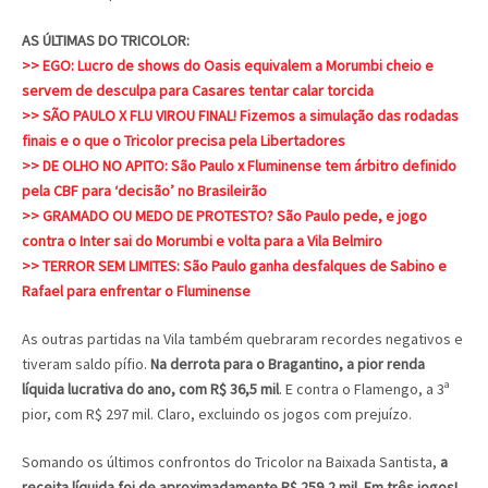
AS ÚLTIMAS DO TRICOLOR:
>> EGO: Lucro de shows do Oasis equivalem a Morumbi cheio e
servem de desculpa para Casares tentar calar torcida
>> SÃO PAULO X FLU VIROU FINAL! Fizemos a simulação das rodadas
finais e o que o Tricolor precisa pela Libertadores
>> DE OLHO NO APITO: São Paulo x Fluminense tem árbitro definido
pela CBF para ‘decisão’ no Brasileirão
>> GRAMADO OU MEDO DE PROTESTO? São Paulo pede, e jogo
contra o Inter sai do Morumbi e volta para a Vila Belmiro
>> TERROR SEM LIMITES: São Paulo ganha desfalques de Sabino e
Rafael para enfrentar o Fluminense
As outras partidas na Vila também quebraram recordes negativos e
tiveram saldo pífio.
Na derrota para o Bragantino, a pior renda
líquida lucrativa do ano, com R$ 36,5 mil
. E contra o Flamengo, a 3ª
pior, com R$ 297 mil. Claro, excluindo os jogos com prejuízo.
Somando os últimos confrontos do Tricolor na Baixada Santista,
a
receita líquida foi de aproximadamente R$ 259,2 mil. Em três jogos!