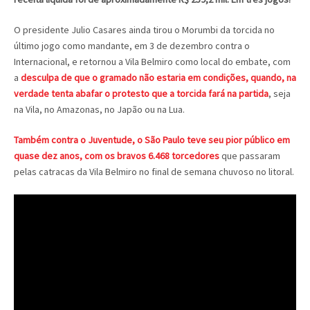
O presidente Julio Casares ainda tirou o Morumbi da torcida no
último jogo como mandante, em 3 de dezembro contra o
Internacional, e retornou a Vila Belmiro como local do embate, com
a
desculpa de que o gramado não estaria em condições, quando, na
verdade tenta abafar o protesto que a torcida fará na partida
, seja
na Vila, no Amazonas, no Japão ou na Lua.
Também contra o Juventude, o São Paulo teve seu pior público em
quase dez anos, com os bravos 6.468 torcedores
que passaram
pelas catracas da Vila Belmiro no final de semana chuvoso no litoral.