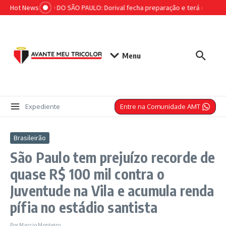
Ir para o conteúdo
Hot News
ESCALAÇÃO DO SÃO PAULO: Dorival fecha preparação e terá os três últ
Menu
Entre na Comunidade AMT
Expediente
Brasileirão
São Paulo tem prejuízo recorde de
quase R$ 100 mil contra o
Juventude na Vila e acumula renda
pífia no estádio santista
Por
Marcio Monteiro