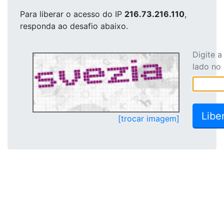
Para liberar o acesso
do IP
216.73.216.110
,
responda ao desafio abaixo.
Digite 
lado no
[trocar imagem]