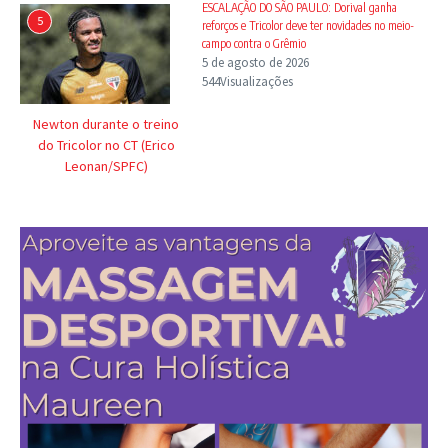
ESCALAÇÃO DO SÃO PAULO: Dorival ganha
5
reforços e Tricolor deve ter novidades no meio-
campo contra o Grêmio
5 de agosto de 2026
544Visualizações
Newton durante o treino
do Tricolor no CT (Erico
Leonan/SPFC)