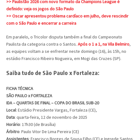
>> Paulistão 2026 com novo formato da Champions League é
definido: veja os jogos do São Paulo
>> Oscar apresentou problema cardíaco em julho, deve rescindir
com o São Paulo e encerrar a carreira
Em paralelo, o Tricolor disputa também a final do Campeonato
Paulista da categoria contra o Santos.
Após o 1 a 1, na Vila Belmiro
,
as equipes voltam a se enfrentar neste domingo (16), às 15h, no
estádio Francisco Ribeiro Nogueira, em Mogi das Cruzes (SP).
Saiba tudo de São Paulo x Fortaleza:
FICHA TÉCNICA
SÃO PAULO x FORTALEZA
IDA – QUARTAS DE FINAL – COPA DO BRASIL SUB-20
Local
: Estádio Presidente Vargas, Fortaleza (CE),
Data
: quarta-feira, 12 de novembro de 2025
Horário
: 17h30 (de Brasília)
Árbitro
: Paulo Vitor De Lima Pereira (CE)
Assistentes
: Francisco Borges de Sousa Filho (CE) e Ingrede Santos