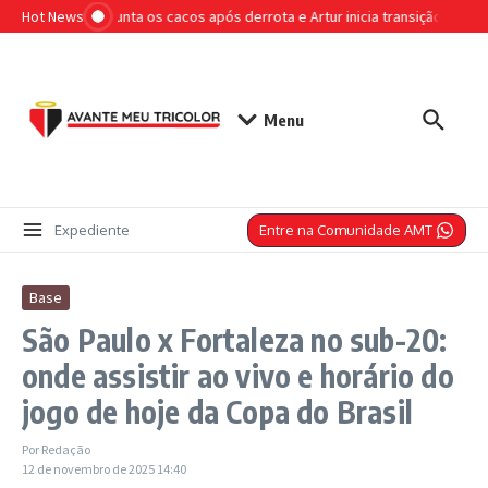
Ir para o conteúdo
Hot News
São Paulo junta os cacos após derrota e Artur inicia transição de olh
Menu
Entre na Comunidade AMT
Expediente
Base
São Paulo x Fortaleza no sub-20:
onde assistir ao vivo e horário do
jogo de hoje da Copa do Brasil
Por
Redação
12 de novembro de 2025
14:40