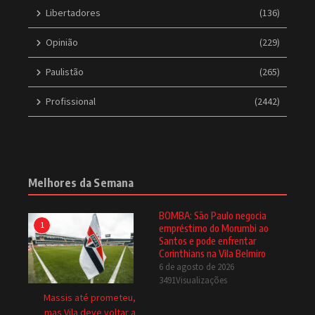
Libertadores
(136)
Opinião
(229)
Paulistão
(265)
Profissional
(2442)
Melhores da Semana
BOMBA: São Paulo negocia
1
empréstimo do Morumbi ao
Santos e pode enfrentar
Corinthians na Vila Belmiro
6 de agosto de 2026
3491Visualizações
Massis até prometeu,
mas Vila deve voltar a