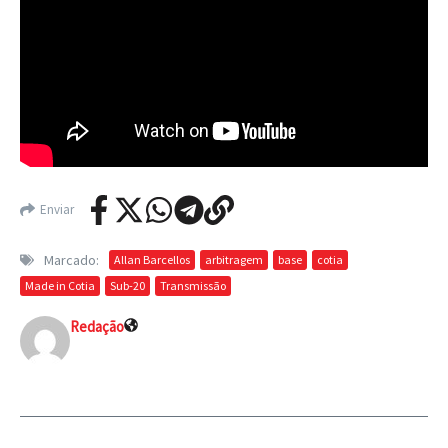
Enviar
Marcado:
Allan Barcellos
arbitragem
base
cotia
Made in Cotia
Sub-20
Transmissão
Redação