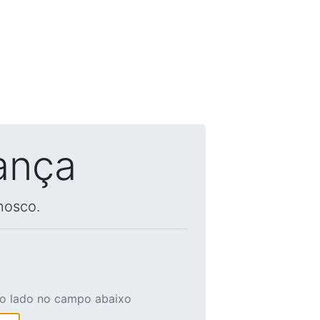
ança
nosco.
ao lado no campo abaixo