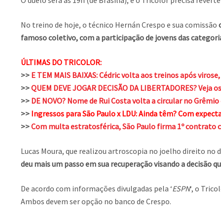
O duelo será às 19h (de Brasília), e o Tricolor precisa reve
No treino de hoje, o técnico Hernán Crespo e sua comissão
famoso coletivo, com a participação de jovens das categori
ÚLTIMAS DO TRICOLOR:
>>
E TEM MAIS BAIXAS: Cédric volta aos treinos após virose,
>>
QUEM DEVE JOGAR DECISÃO DA LIBERTADORES? Veja os le
>>
DE NOVO? Nome de Rui Costa volta a circular no Grêmio 
>>
Ingressos para São Paulo x LDU: Ainda têm? Com expectat
>>
Com multa estratosférica, São Paulo firma 1º contrato c
Lucas Moura, que realizou artroscopia no joelho direito no 
deu mais um passo em sua recuperação visando a decisão qu
De acordo com informações divulgadas pela ‘
ESPN
‘, o Trico
Ambos devem ser opção no banco de Crespo.