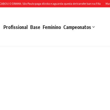
RAMA: São Paulo paga dívida e aguarda queda de transfer ban na Fifa
Massis fecha
Profissional
Base
Feminino
Campeonatos