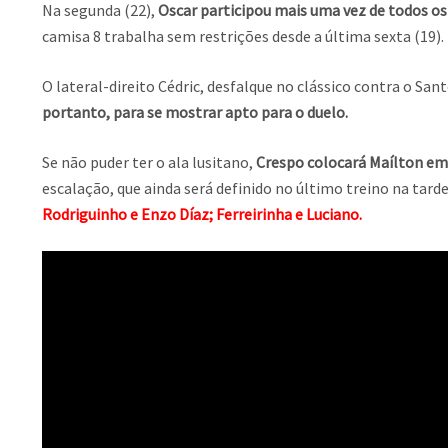
Na segunda (22),
Oscar participou mais uma vez de todos o
camisa 8 trabalha sem restrições desde a última sexta (19).
O lateral-direito Cédric, desfalque no clássico contra o S
portanto, para se mostrar apto para o duelo.
Se não puder ter o ala lusitano,
Crespo colocará Maílton em 
escalação, que ainda será definido no último treino na tarde
Rodriguinho e Enzo Díaz; Ferreirinha e Luciano.