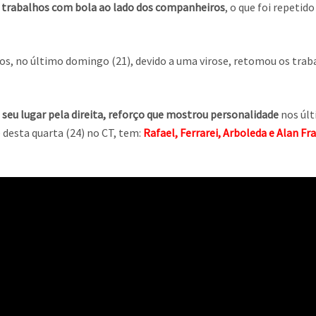
s trabalhos com bola ao lado dos companheiros
, o que foi repetid
antos, no último domingo (21), devido a uma virose, retomou os tr
seu lugar pela direita, reforço que mostrou personalidade
nos últ
 desta quarta (24) no CT, tem:
Rafael, Ferrarei, Arboleda e Alan Fr