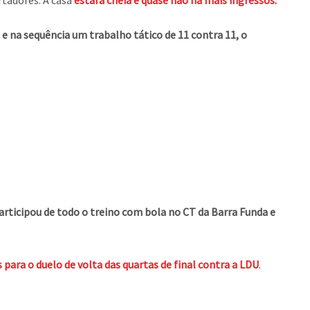
rtadores. A casa
estará cheia e quase não há mais ingressos.
 na sequência um trabalho tático de 11 contra 11, o
articipou de todo o treino com bola no CT da Barra Funda e
para o duelo de volta das quartas de final contra a LDU
.