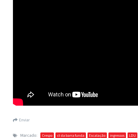
Enviar
Marcado:
Crespo
ct da barra funda
Escalação
ingressos
LDU