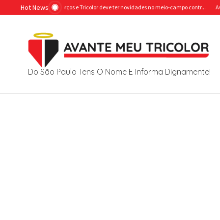
Ir para o conteúdo
Hot News
al ganha reforços e Tricolor deve ter novidades no meio-campo contr...
ACABOU O D
Do São Paulo Tens O Nome E Informa Dignamente!