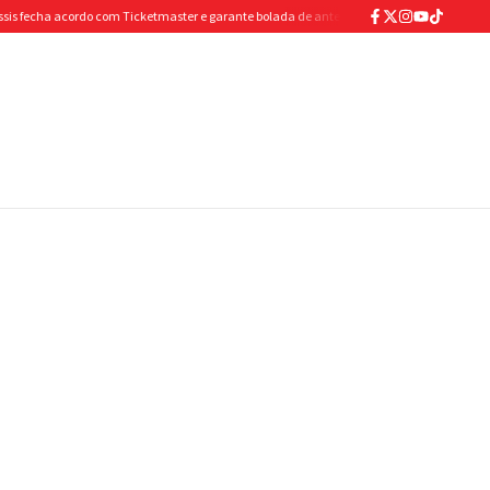
 acordo com Ticketmaster e garante bolada de antecipação para abastecer os cofres