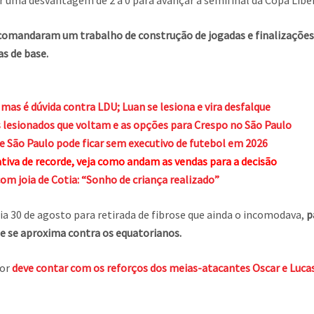
rter uma desvantagem de 2 a 0 para avançar à semifinal da Copa Libe
comandaram um trabalho de construção de jogadas e finalizações e
as de base.
 mas é dúvida contra LDU; Luan se lesiona e vira desfalque
sionados que voltam e as opções para Crespo no São Paulo
e São Paulo pode ficar sem executivo de futebol em 2026
iva de recorde, veja como andam as vendas para a decisão
om joia de Cotia: “Sonho de criança realizado”
dia 30 de agosto para retirada de fibrose que ainda o incomodava,
p
e se aproxima contra os equatorianos.
lor
deve contar com os reforços dos meias-atacantes Oscar e Lucas 