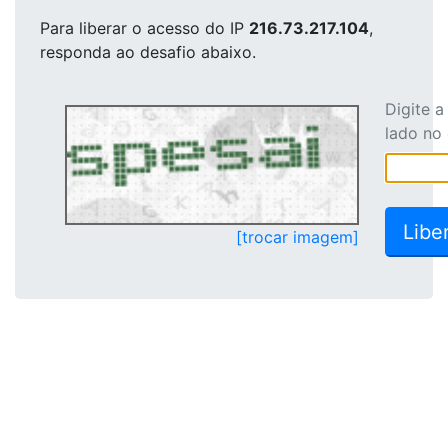
Para liberar o acesso
do IP
216.73.217.104
,
responda ao desafio abaixo.
Digite 
lado no
[trocar imagem]