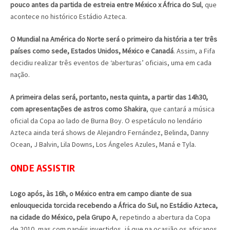
pouco antes da partida de estreia entre México x África do Sul
, que
acontece no histórico Estádio Azteca.
O Mundial na América do Norte será o primeiro da história a ter três
países como sede, Estados Unidos, México e Canadá
. Assim, a Fifa
decidiu realizar três eventos de ‘aberturas’ oficiais, uma em cada
nação.
A primeira delas será, portanto, nesta quinta, a partir das 14h30,
com apresentações de astros como Shakira
, que cantará a música
oficial da Copa ao lado de Burna Boy. O espetáculo no lendário
Azteca ainda terá shows de Alejandro Fernández, Belinda, Danny
Ocean, J Balvin, Lila Downs, Los Ángeles Azules, Maná e Tyla.
ONDE ASSISTIR
Logo após, às 16h, o México entra em campo diante de sua
enlouquecida torcida recebendo a África do Sul, no Estádio Azteca,
na cidade do México, pela Grupo A
, repetindo a abertura da Copa
de 2010, mas com papéis invertidos, já que na ocasião os africanos