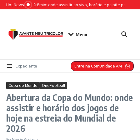
Ir para o conteúdo
Hot News
São Paulo x Grêmio: onde assistir ao vivo, horário e palpite para o jogo 
Menu
Entre na Comunidade AMT
Expediente
Copa do Mundo
OneFootball
Abertura da Copa do Mundo: onde
assistir e horário dos jogos de
hoje na estreia do Mundial de
2026
Por
Marcio Monteiro