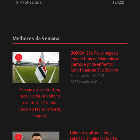
Profissional
(2422)
Melhores da Semana
BOMBA: São Paulo negocia
1
empréstimo do Morumbi ao
Santos e pode enfrentar
Corinthians na Vila Belmiro
6 de agosto de 2026
3352Visualizações
Massis até prometeu,
mas Vila deve voltar a
receber o Tricolor
(Ricardo Moreira/Getty
Images)
Liderança, altura e força:
2
conheça Domingos Duarte,