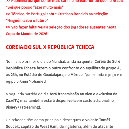
>> Raphinha diz que sente mais carinho no exterior do que no Brasil:
“Sei que posso fazer muito mais”
>> Técnico de Portugal sobre Cristiano Ronaldo na seleção:
“Ninguém sabe o futuro”
>> Vão fazer falta! Veja a seleção dos jogadores ausentes nesta
Copa do Mundo de 2026
COREIA DO SUL X REPÚBLICA TCHECA
No final do primeiro dia de Mundial, ainda na quinta,
Coreia do Sul e
República Tcheca fazem o outro confronto do equilibrado grupo A,
às 23h, no Estádio de Guadalajara, no México
. Quem apita o jogo é o
egípcio Amin Mohamed.
A segunda partida do dia
terá transmissão ao vivo e exclusiva da
CazéTV, mas também estará disponível sem custo adicional no
Disney+ (streaming).
Os tchecos têm como principais destaques
o volante Tomáš
Soucek, capitão do West Ham, da Inglaterra, além do atacante