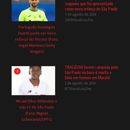
zagueiro que foi apresentado
como novo reforço do São Paulo
7 de agosto de 2026
1603Visualizações
Português Domingos
Duarte pode ser novo
reforço do Tricolor (Foto:
Angel Martinez/Getty
Images)
TRAGÉDIA! Jovem campeão pelo
3
São Paulo na base é morto a
tiros em torneio em Maceió
1 de agosto de 2026
877Visualizações
Micael Silva defendeu o
sub-15 do São Paulo
(Foto: Miguel
Schincariol/SPFC)