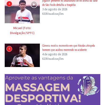
Jogador presente no assassinato de ex-atleta da base
4
do São Paulo detalha a tragédia
3 de agosto de 2026
633Visualizações
Micael (Foto:
Divulgação/SPFC)
Câmera mostra momento em que Nicolas atropela
5
homem que acabou morrendo no acidente
4 de agosto de 2026
623Visualizações