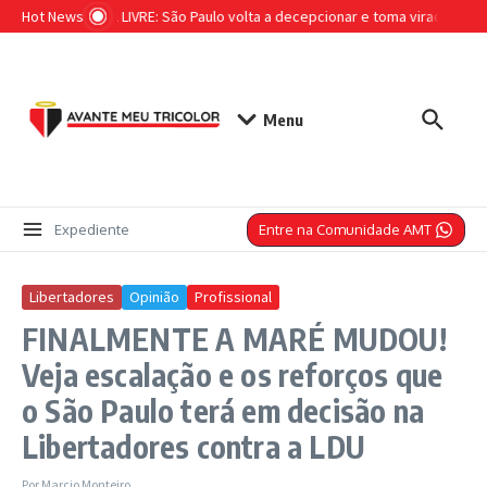
Ir para o conteúdo
Hot News
EM QUEDA LIVRE: São Paulo volta a decepcionar e toma virada do Gr
Menu
Entre na Comunidade AMT
Expediente
Libertadores
Opinião
Profissional
FINALMENTE A MARÉ MUDOU!
Veja escalação e os reforços que
o São Paulo terá em decisão na
Libertadores contra a LDU
Por
Marcio Monteiro