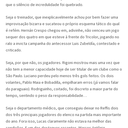
que o silêncio de incredulidade foi quebrado.
Seja o treinador, que inexplicavelmente achou por bem fazer uma
improvisação bizarra e sucateou o próprio esquema tático do qual
é refém. Hernán Crespo chegou em, adivinhe, não venceu um jogo
sequer dos quatro em que esteve à frente do Tricolor, jogando no
ralo a invicta campanha do antecessor Luis Zubeldía, contestado e
criticado.
Seja, por que não, os jogadores. Rigoni mostrou mais uma vez que
não tem a menor capacidade hoje de ser titular de um clube como o
São Paulo. Luciano perdeu pelo menos três gols feitos. Os dois
volantes, Pablo Maia e Bobadilla, empilharam erros (já vamos falar
do paraguaio). Rodriguinho, coitado, foi discreto a maior parte do
tempo, sentindo o peso da responsabilidade…
Seja o departamento médico, que conseguiu deixar no Reffis dois
dos três principais jogadores do elenco na partida mais importante
do ano. Fora isso, Lucas claramente não estava na melhor das
condições. E um dos destaques recentes, Marcos Antônio,