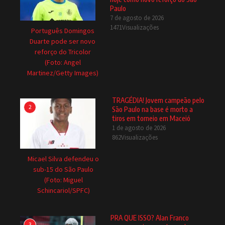
Paulo
7 de agosto de 2026
1471Visualizações
Português Domingos
Duarte pode ser novo
reforço do Tricolor
(Foto: Angel
Martinez/Getty Images)
TRAGÉDIA! Jovem campeão pelo
2
São Paulo na base é morto a
tiros em torneio em Maceió
1 de agosto de 2026
862Visualizações
Micael Silva defendeu o
sub-15 do São Paulo
(Foto: Miguel
Schincariol/SPFC)
PRA QUE ISSO? Alan Franco
3