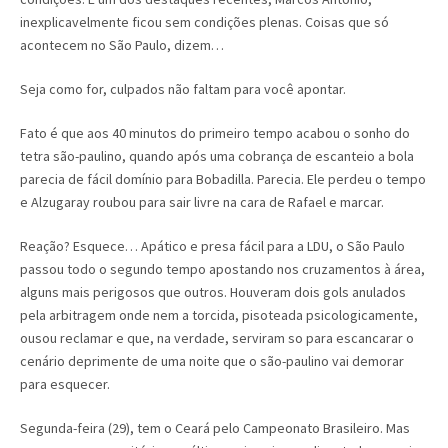
inexplicavelmente ficou sem condições plenas. Coisas que só
acontecem no São Paulo, dizem…
Seja como for, culpados não faltam para você apontar.
Fato é que aos 40 minutos do primeiro tempo acabou o sonho do
tetra são-paulino, quando após uma cobrança de escanteio a bola
parecia de fácil domínio para Bobadilla. Parecia. Ele perdeu o tempo
e Alzugaray roubou para sair livre na cara de Rafael e marcar.
Reação? Esquece… Apático e presa fácil para a LDU, o São Paulo
passou todo o segundo tempo apostando nos cruzamentos à área,
alguns mais perigosos que outros. Houveram dois gols anulados
pela arbitragem onde nem a torcida, pisoteada psicologicamente,
ousou reclamar e que, na verdade, serviram so para escancarar o
cenário deprimente de uma noite que o são-paulino vai demorar
para esquecer.
Segunda-feira (29), tem o Ceará pelo Campeonato Brasileiro. Mas