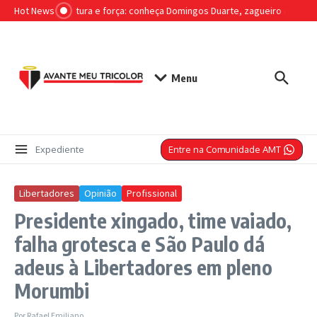
Ir para o conteúdo
Hot News
Liderança, altura e força: conheça Domingos Duarte, zagueiro que ser
Menu
Entre na Comunidade AMT
Expediente
Libertadores
Opinião
Profissional
Presidente xingado, time vaiado,
falha grotesca e São Paulo dá
adeus à Libertadores em pleno
Morumbi
Por
Rafael Emiliano