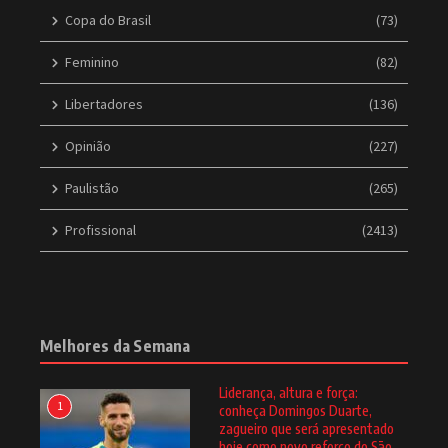
Copa do Brasil
(73)
Feminino
(82)
Libertadores
(136)
Opinião
(227)
Paulistão
(265)
Profissional
(2413)
Melhores da Semana
Liderança, altura e força:
1
conheça Domingos Duarte,
zagueiro que será apresentado
hoje como novo reforço do São