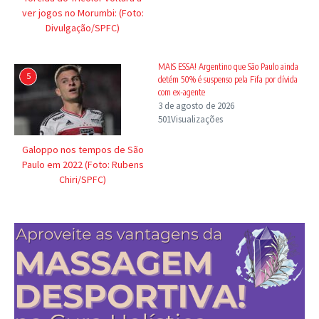
ver jogos no Morumbi: (Foto:
Divulgação/SPFC)
MAIS ESSA! Argentino que São Paulo ainda
5
detém 50% é suspenso pela Fifa por dívida
com ex-agente
3 de agosto de 2026
501Visualizações
Galoppo nos tempos de São
Paulo em 2022 (Foto: Rubens
Chiri/SPFC)