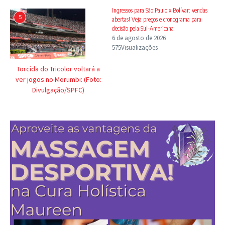
Ingressos para São Paulo x Bolívar: vendas
5
abertas! Veja preços e cronograma para
decisão pela Sul-Americana
6 de agosto de 2026
575Visualizações
Torcida do Tricolor voltará a
ver jogos no Morumbi: (Foto:
Divulgação/SPFC)