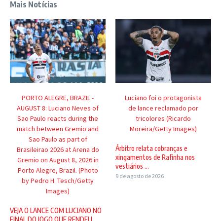
Mais Notícias
PORTO ALEGRE, BRAZIL -
Luciano foi o protagonista
AUGUST 8: Luciano Neves of
de lance reclamado por
Sao Paulo reacts during the
tricolores (Ricardo
match between Gremio and
Moreira/Getty Images)
Sao Paulo as part of
Árbitro relata cobranças e
Brasileirao 2026 at Arena do
xingamentos de Rafinha nos
Gremio on August 8, 2026 in
vestiários ...
Porto Alegre, Brazil. (Photo
9 de agosto de 2026
by Pedro H. Tesch/Getty
Images)
VEJA O LANCE COM LUCIANO NO
FINAL DO JOGO QUE RENDEU