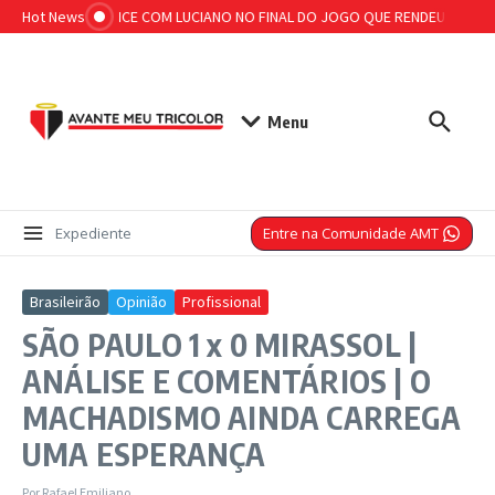
Ir para o conteúdo
Hot News
VEJA O LANCE COM LUCIANO NO FINAL DO JOGO QUE RENDEU RECLAM
Menu
Entre na Comunidade AMT
Expediente
Brasileirão
Opinião
Profissional
SÃO PAULO 1 x 0 MIRASSOL |
ANÁLISE E COMENTÁRIOS | O
MACHADISMO AINDA CARREGA
UMA ESPERANÇA
Por
Rafael Emiliano