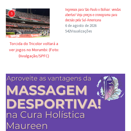
Ingressos para São Paulo x Bolívar: vendas
5
abertas! Veja preços e cronograma para
decisão pela Sul-Americana
6 de agosto de 2026
542Visualizações
Torcida do Tricolor voltará a
ver jogos no Morumbi: (Foto:
Divulgação/SPFC)