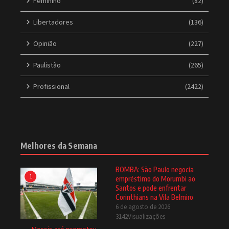
Feminino
(82)
Libertadores
(136)
Opinião
(227)
Paulistão
(265)
Profissional
(2422)
Melhores da Semana
BOMBA: São Paulo negocia
1
empréstimo do Morumbi ao
Santos e pode enfrentar
Corinthians na Vila Belmiro
6 de agosto de 2026
3142Visualizações
Massis até prometeu,