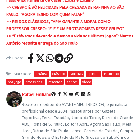
>> CRESPO É SÓ FELICIDADE PELA CHEGADA DE RAFINHA AO SÃO
PAULO: “AGORA TENHO COM QUEM FALAR”
>> REI DOS CLÁSSICOS, TAPIA GARANTE A MORAL COM O
PROFESSOR CRESPO: “ELE É UM PROTAGONISTA DESSE GRUPO”
>> “Estávamos devendo e demos a vida nos últimos jogos”: Marcos
Antônio ressalta entrega do São Paulo
Enviar
Marcado:
análise
clássico
Notícias
opinião
Paulistão
pós-jogo
profissional
rescaldo
santos
Vídeo
Rafael Emiliano
Repórter e editor do AVANTE MEU TRICOLOR, é jornalista
profissional desde 2004. Passou antes por Gazeta
Esportiva, Terra, Estadão, Jornal da Tarde, Diário do Grande
ABC, Folha de S. Paulo, Editora Abril, Agora São Paulo, Meia
Hora, Diário de São Paulo, Lance, Correio do Estado, Campo
Grande News e O Estado de Mato Grosso do Sul, além de