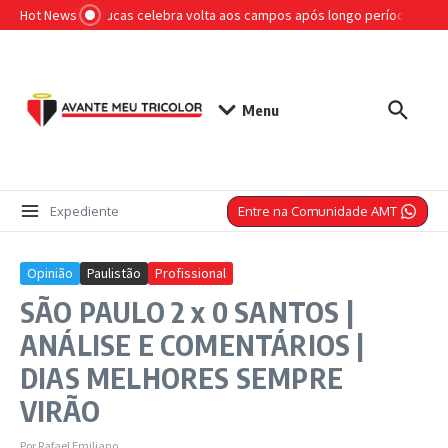
Ir para o conteúdo
Hot News
Otimista, Lucas celebra volta aos campos após longo período afast
Menu
Entre na Comunidade AMT
Expediente
Opinião
Paulistão
Profissional
SÃO PAULO 2 x 0 SANTOS |
ANÁLISE E COMENTÁRIOS |
DIAS MELHORES SEMPRE
VIRÃO
Por
Rafael Emiliano