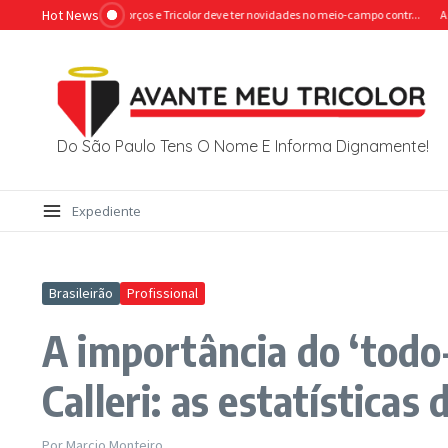
Ir para o conteúdo
Hot News
val ganha reforços e Tricolor deve ter novidades no meio-campo contr...
ACABOU O 
Do São Paulo Tens O Nome E Informa Dignamente!
Expediente
Brasileirão
Profissional
A importância do ‘todo-
Calleri: as estatísticas
Por
Marcio Monteiro