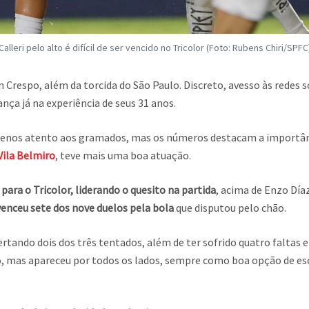
Calleri pelo alto é difícil de ser vencido no Tricolor (Foto: Rubens Chiri/SPFC
 Crespo, além da torcida do São Paulo. Discreto, avesso às redes 
nça já na experiência de seus 31 anos.
 menos atento aos gramados, mas os números destacam a importânc
 Vila Belmiro
, teve mais uma boa atuação.
para o Tricolor, liderando o quesito na partida
, acima de Enzo Día
enceu sete dos nove duelos pela bola
que disputou pelo chão.
ando dois dos três tentados, além de ter sofrido quatro faltas e
o, mas apareceu por todos os lados, sempre como boa opção de es