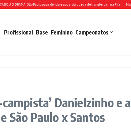
DRAMA: São Paulo paga dívida e aguarda queda de transfer ban na Fifa
Massis fech
Profissional
Base
Feminino
Campeonatos
campista’ Danielzinho e a
 de São Paulo x Santos