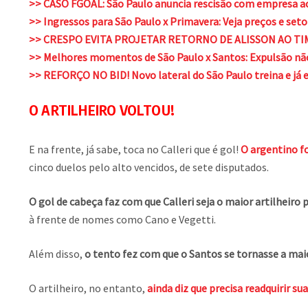
>> CASO FGOAL: São Paulo anuncia rescisão com empresa acu
>> Ingressos para São Paulo x Primavera: Veja preços e set
>> CRESPO EVITA PROJETAR RETORNO DE ALISSON AO TIM
>> Melhores momentos de São Paulo x Santos: Expulsão não 
>> REFORÇO NO BID! Novo lateral do São Paulo treina e já 
O ARTILHEIRO VOLTOU!
E na frente, já sabe, toca no Calleri que é gol!
O argentino f
cinco duelos pelo alto vencidos, de sete disputados.
O gol de cabeça faz com que Calleri seja o maior artilheiro 
à frente de nomes como Cano e Vegetti.
Além disso,
o tento fez com que o Santos se tornasse a maio
O artilheiro, no entanto,
ainda diz que precisa readquirir s