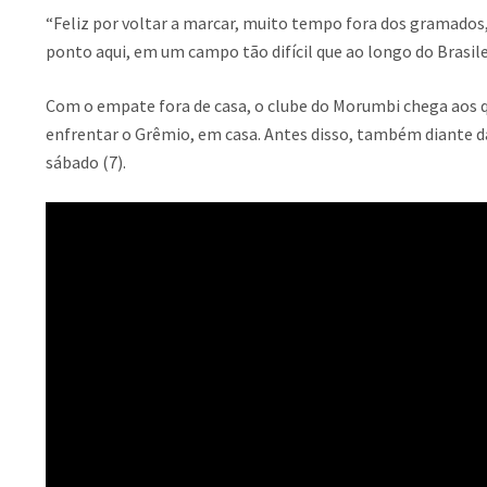
“Feliz por voltar a marcar, muito tempo fora dos gramados
ponto aqui, em um campo tão difícil que ao longo do Brasilei
Com o empate fora de casa, o clube do Morumbi chega aos qu
enfrentar o Grêmio, em casa. Antes disso, também diante da
sábado (7).