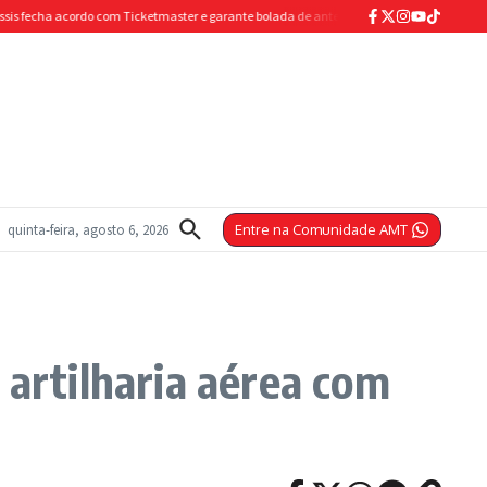
a acordo com Ticketmaster e garante bolada de antecipação para abastecer os cofres
quinta-feira, agosto 6, 2026
Entre na Comunidade AMT
 artilharia aérea com