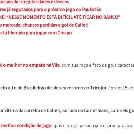
sada de irregularidades e desvios
ores já esgotados para o próximo jogo do Paulistão
E: “NESSE MOMENTO ESTÁ DIFÍCIL ATÉ FICAR NO BANCO”
marcada, chances perdidas e gol de Calleri
está liberado para jogar com Crespo
oi o melhor no empate na Vila
, com sua raça e faro de gols caracte
pelo alto do Brasileirão desde seu retorno ao Tricolor
. Foram 15 do
r vítima da carreira de Calleri, ao lado do Corinthians, com seis 
ua melhor condição de jogo
após cirurgia pesada que o tirou pratic