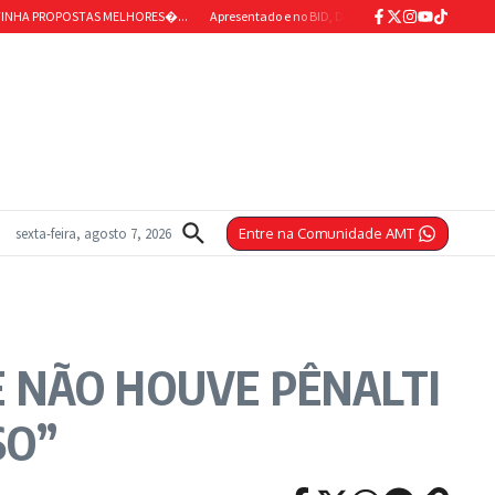
 PROPOSTAS MELHORES�...
Apresentado e no BID, Domingos Duarte explica demora par
sexta-feira, agosto 7, 2026
Entre na Comunidade AMT
UE NÃO HOUVE PÊNALTI
SO”