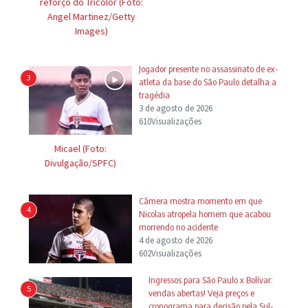
reforço do Tricolor (Foto:
Angel Martinez/Getty
Images)
Jogador presente no assassinato de ex-
3
atleta da base do São Paulo detalha a
tragédia
3 de agosto de 2026
610Visualizações
Micael (Foto:
Divulgação/SPFC)
Câmera mostra momento em que
4
Nicolas atropela homem que acabou
morrendo no acidente
4 de agosto de 2026
602Visualizações
Ingressos para São Paulo x Bolívar:
5
vendas abertas! Veja preços e
cronograma para decisão pela Sul-