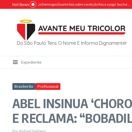
Ir para o conteúdo
Hot News
O GRÊMIO? Reforço Domingos Duarte fala sobre condição física e joga ‘bucha’...
RAF
Do São Paulo Tens O Nome E Informa Dignamente!
Expediente
Brasileirão
Profissional
ABEL INSINUA ‘CHORO
E RECLAMA: “BOBADI
Por
Rafael Emiliano