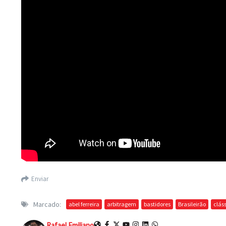
Enviar
Marcado:
abel ferreira
arbitragem
bastidores
Brasileirão
clás
Rafael Emiliano