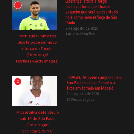
Liderança, altura e força:
1
conheça Domingos Duarte,
zagueiro que será apresentado
hoje como novo reforço do São
Paulo
7 de agosto de 2026
1461Visualizações
Português Domingos
Duarte pode ser novo
reforço do Tricolor
(Foto: Angel
Martinez/Getty Images)
TRAGÉDIA! Jovem campeão pelo
2
São Paulo na base é morto a
tiros em torneio em Maceió
1 de agosto de 2026
860Visualizações
Micael Silva defendeu o
sub-15 do São Paulo
(Foto: Miguel
Schincariol/SPFC)