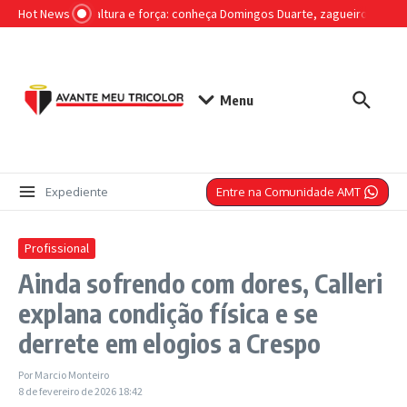
Ir para o conteúdo
Hot News
Liderança, altura e força: conheça Domingos Duarte, zagueiro que se
Menu
Entre na Comunidade AMT
Expediente
Profissional
Ainda sofrendo com dores, Calleri
explana condição física e se
derrete em elogios a Crespo
Por
Marcio Monteiro
8 de fevereiro de 2026
18:42