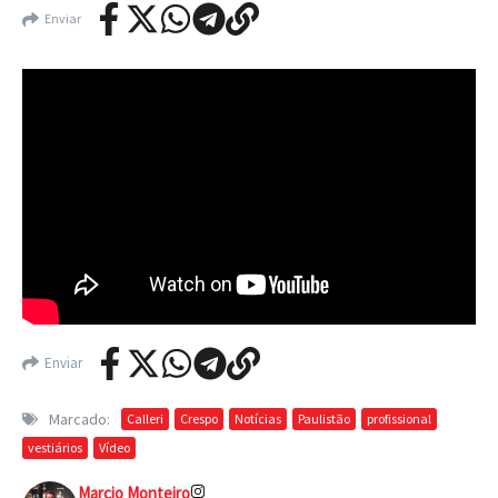
Enviar
Enviar
Marcado:
Calleri
Crespo
Notícias
Paulistão
profissional
vestiários
Vídeo
Marcio Monteiro