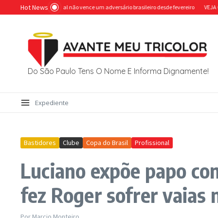
Ir para o conteúdo
Hot News
o trágico, Dorival não vence um adversário brasileiro desde fevereiro
VEJA O LANC
Do São Paulo Tens O Nome E Informa Dignamente!
Expediente
Bastidores
Clube
Copa do Brasil
Profissional
Luciano expõe papo com
fez Roger sofrer vaias
Por
Marcio Monteiro