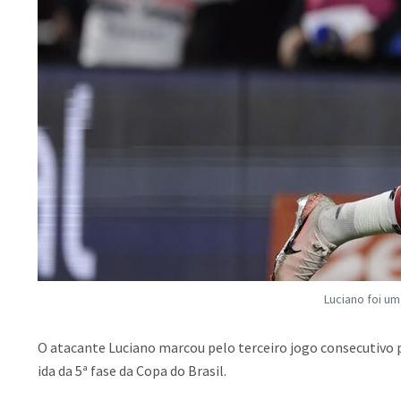
Luciano foi um
O atacante Luciano marcou pelo terceiro jogo consecutivo 
ida da 5ª fase da Copa do Brasil.