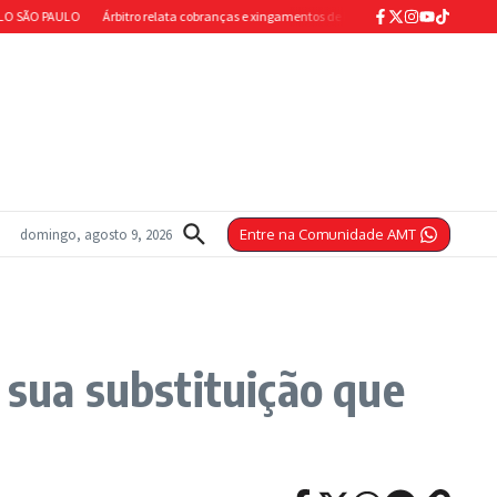
 PAULO
Árbitro relata cobranças e xingamentos de Rafinha nos vestiários em súmula
domingo, agosto 9, 2026
Entre na Comunidade AMT
 sua substituição que