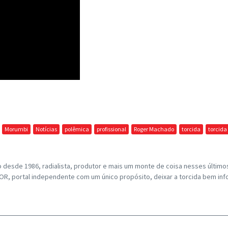
Morumbi
Notícias
polêmica
profissional
Roger Machado
torcida
torcida
o desde 1986, radialista, produtor e mais um monte de coisa nesses últim
, portal independente com um único propósito, deixar a torcida bem inf