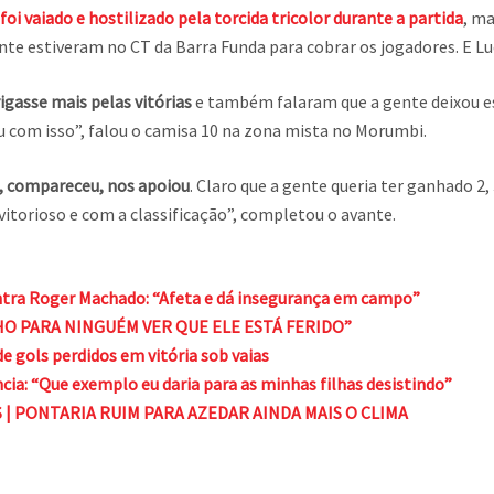
i vaiado e hostilizado pela torcida tricolor durante a partida
, m
te estiveram no CT da Barra Funda para cobrar os jogadores. E Lu
gasse mais pelas vitórias
e também falaram que a gente deixou e
u com isso”, falou o camisa 10 na zona mista no Morumbi.
io, compareceu, nos apoiou
. Claro que a gente queria ter ganhado 2, 
vitorioso e com a classificação”, completou o avante.
contra Roger Machado: “Afeta e dá insegurança em campo”
O PARA NINGUÉM VER QUE ELE ESTÁ FERIDO”
 gols perdidos em vitória sob vaias
ia: “Que exemplo eu daria para as minhas filhas desistindo”
S | PONTARIA RUIM PARA AZEDAR AINDA MAIS O CLIMA