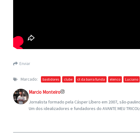
Enviar
Marcado:
bastidores
clube
ct da barra funda
elenco
Luciano
Marcio Monteiro
Jornalista formado pela Cásper Líbero em 2007, são-paulin
Um dos idealizadores e fundadores do AVANTE MEU TRICOLOR