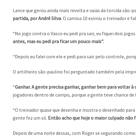
Lance que gerou ainda mais revolta e vaias da torcida são-pa
partida, por André Silva
. O camisa 10 eximiu o treinador e fa
“No jogo contra o Vasco eu pedi pra sair, eu fiquei dois jog
antes, mas eu pedi pra ficar um pouco mais”.
“Depois eu falei com ele e pedi para sair pelo controle, por
O artilheiro são-paulino foi perguntado também pela imp
“
Ganhar. A gente precisa ganhar, ganhar bem para voltar à c
jogadores dentro de campo, porque a gente teve chance de fa
“O treinador quase que desenha e mostra o desenhado para nó
gente fez um só.
Então acho que hoje o maior culpado não f
Depois de uma noite dessas, com Roger se segurando como 