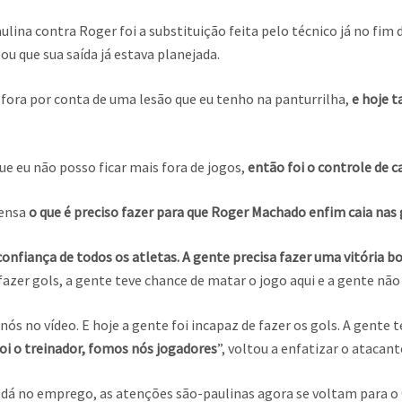
ulina contra Roger foi a substituição feita pelo técnico já no fim
lou que sua saída já estava planejada.
os fora por conta de uma lesão que eu tenho na panturrilha,
e hoje 
que eu não posso ficar mais fora de jogos,
então foi o controle de c
rensa
o que é preciso fazer para que Roger Machado enfim caia nas 
onfiança de todos os atletas. A gente precisa fazer uma vitória b
zer gols, a gente teve chance de matar o jogo aqui e a gente não 
s no vídeo. E hoje a gente foi incapaz de fazer os gols. A gente te
oi o treinador, fomos nós jogadores
”, voltou a enfatizar o atacant
dá no emprego, as atenções são-paulinas agora se voltam para o