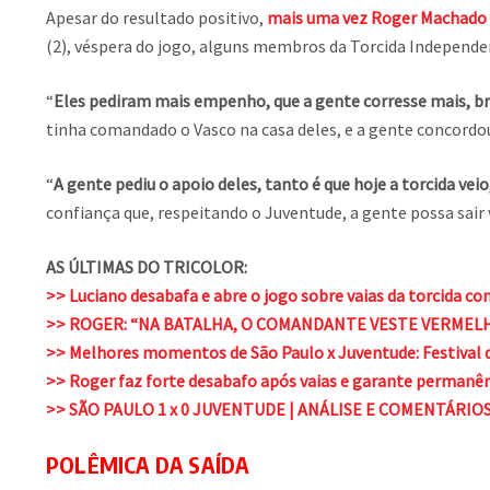
Apesar do resultado positivo,
mais uma vez Roger Machado fo
(2), véspera do jogo, alguns membros da Torcida Independen
“
Eles pediram mais empenho, que a gente corresse mais, bri
tinha comandado o Vasco na casa deles, e a gente concordo
“
A gente pediu o apoio deles, tanto é que hoje a torcida ve
confiança que, respeitando o Juventude, a gente possa sair 
AS ÚLTIMAS DO TRICOLOR:
>> Luciano desabafa e abre o jogo sobre vaias da torcida 
>> ROGER: “NA BATALHA, O COMANDANTE VESTE VERMELH
>> Melhores momentos de São Paulo x Juventude: Festival de
>> Roger faz forte desabafo após vaias e garante permanênc
>> SÃO PAULO 1 x 0 JUVENTUDE | ANÁLISE E COMENTÁRIO
POLÊMICA DA SAÍDA