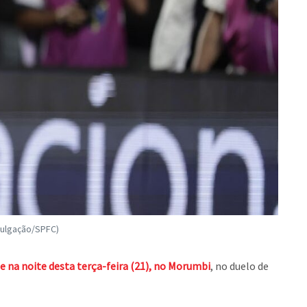
ivulgação/SPFC)
de na noite desta terça-feira (21), no Morumbi
, no duelo de