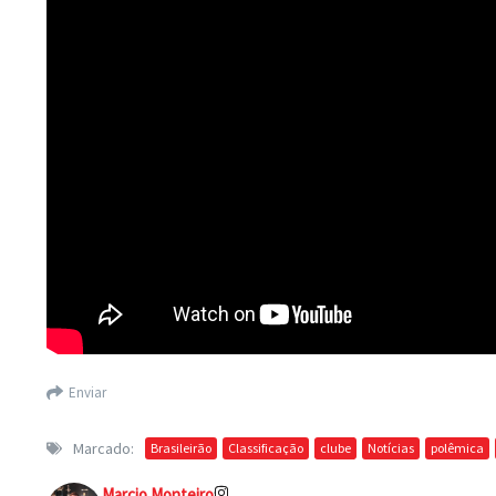
Enviar
Marcado:
Brasileirão
Classificação
clube
Notícias
polêmica
Marcio Monteiro