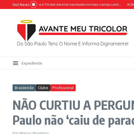
Ir para o conteúdo
Hot News
val ganha reforços e Tricolor deve ter novidades no meio-campo contr...
ACABOU O 
Do São Paulo Tens O Nome E Informa Dignamente!
Expediente
Brasileirão
Clube
Profissional
NÃO CURTIU A PERGUNTA
Paulo não ‘caiu de par
Por
Marcio Monteiro