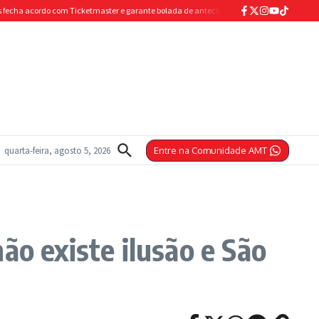
a acordo com Ticketmaster e garante bolada de antecipação para abastecer os cofres
quarta-feira, agosto 5, 2026
Entre na Comunidade AMT
 existe ilusão e São