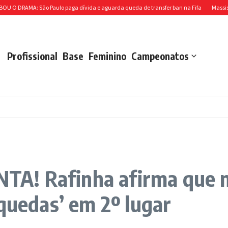
DRAMA: São Paulo paga dívida e aguarda queda de transfer ban na Fifa
Massis fech
Profissional
Base
Feminino
Campeonatos
! Rafinha afirma que não
aquedas’ em 2º lugar