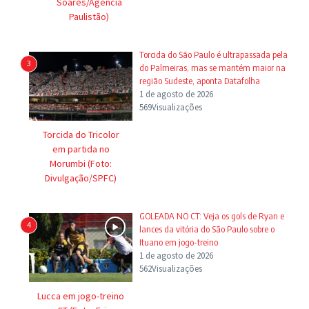
Soares/Agência
Paulistão)
Torcida do São Paulo é ultrapassada pela
3
do Palmeiras, mas se mantém maior na
região Sudeste, aponta Datafolha
1 de agosto de 2026
569Visualizações
Torcida do Tricolor
em partida no
Morumbi (Foto:
Divulgação/SPFC)
GOLEADA NO CT: Veja os gols de Ryan e
4
lances da vitória do São Paulo sobre o
Ituano em jogo-treino
1 de agosto de 2026
562Visualizações
Lucca em jogo-treino