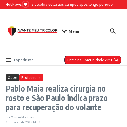
Ir para o conteúdo
Hot News
Otimista, Lucas celebra volta aos campos após longo período afastado
Menu
Entre na Comunidade AMT
Expediente
Clube
Profissional
Pablo Maia realiza cirurgia no
rosto e São Paulo indica prazo
para recuperação do volante
Por
Marcio Monteiro
10 de abril de 2026
14:37