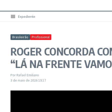
Expediente
Brasileirão
Profissional
ROGER CONCORDA CO
“LÁ NA FRENTE VAM
Por
Rafael Emiliano
3 de maio de 2026
19:17