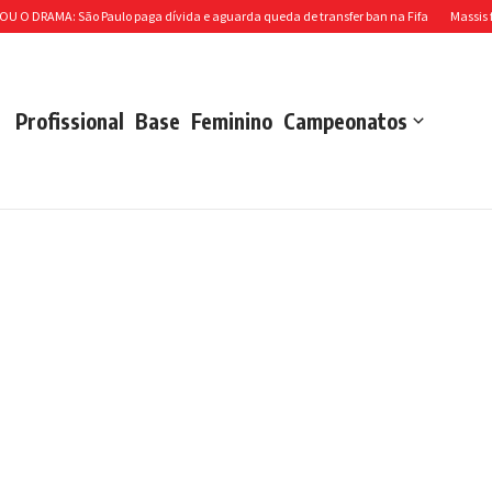
RAMA: São Paulo paga dívida e aguarda queda de transfer ban na Fifa
Massis fecha
Profissional
Base
Feminino
Campeonatos