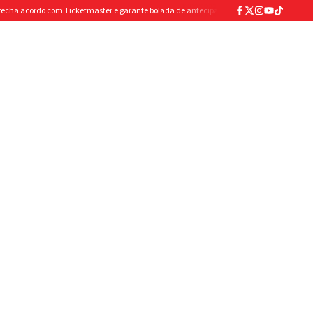
 acordo com Ticketmaster e garante bolada de antecipação para abastecer os cofres