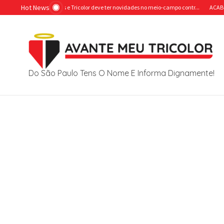
Ir para o conteúdo
Hot News
al ganha reforços e Tricolor deve ter novidades no meio-campo contr...
ACABOU O D
Do São Paulo Tens O Nome E Informa Dignamente!