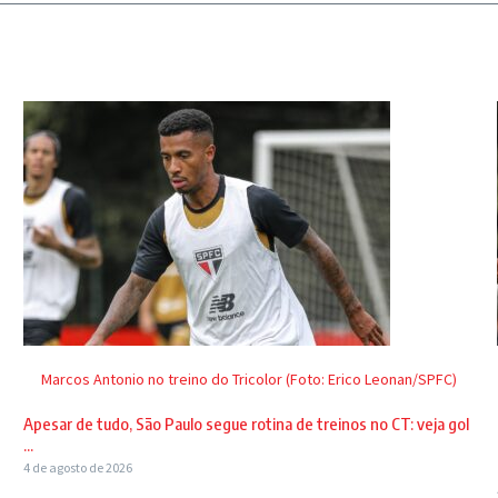
Marcos Antonio no treino do Tricolor (Foto: Erico Leonan/SPFC)
Apesar de tudo, São Paulo segue rotina de treinos no CT: veja gol
...
4 de agosto de 2026