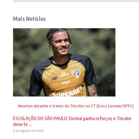
Mais Notícias
Newton durante o treino do Tricolor no CT (Erico Leonan/SPFC)
ESCALAÇÃO DO SÃO PAULO: Dorival ganha reforços e Tricolor
deve te ...
5 de agosto de 2026