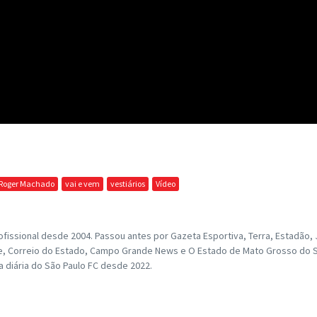
Roger Machado
vai e vem
vestiários
Vídeo
fissional desde 2004. Passou antes por Gazeta Esportiva, Terra, Estadão, Jo
ance, Correio do Estado, Campo Grande News e O Estado de Mato Grosso do S
ra diária do São Paulo FC desde 2022.