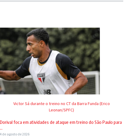
Victor Sá durante o treino no CT da Barra Funda (Erico
Leonan/SPFC)
Dorival foca em atividades de ataque em treino do São Paulo para
...
4 de agosto de 2026