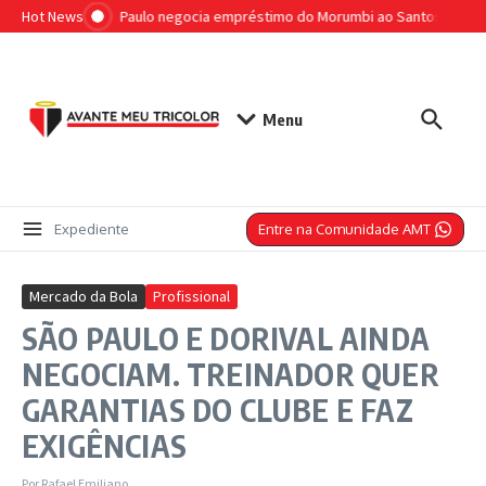
Ir para o conteúdo
Hot News
BOMBA: São Paulo negocia empréstimo do Morumbi ao Santos e pode en
Menu
Entre na Comunidade AMT
Expediente
Mercado da Bola
Profissional
SÃO PAULO E DORIVAL AINDA
NEGOCIAM. TREINADOR QUER
GARANTIAS DO CLUBE E FAZ
EXIGÊNCIAS
Por
Rafael Emiliano