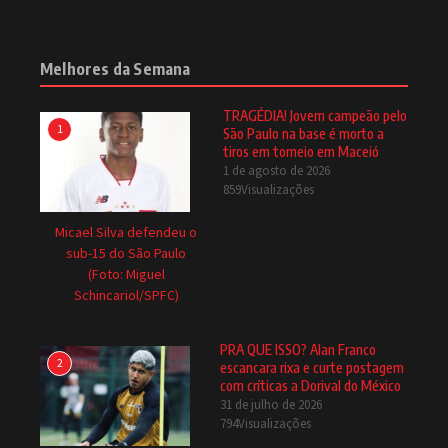
Melhores da Semana
TRAGÉDIA! Jovem campeão pelo
1
São Paulo na base é morto a
tiros em torneio em Maceió
1 de agosto de 2026
859Visualizações
Micael Silva defendeu o
sub-15 do São Paulo
(Foto: Miguel
Schincariol/SPFC)
PRA QUE ISSO? Alan Franco
2
escancara rixa e curte postagem
com críticas a Dorival do México
31 de julho de 2026
794Visualizações