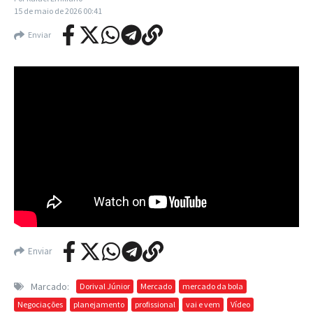
15 de maio de 2026
00:41
Enviar
Arboleda durante a semifinal do Paulistão contra o Pa
.
Enviar
Marcado:
Dorival Júnior
Mercado
mercado da bola
Negociações
planejamento
profissional
vai e vem
Vídeo