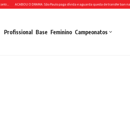
ACABOU O DRAMA: São Paulo paga dívida e aguarda queda de transfer ban na Fifa
M
Profissional
Base
Feminino
Campeonatos