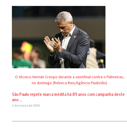
O técnico Hernán Crespo durante a semifinal contra o Palmeiras,
no domingo (Rebeca Reis/Agência Paulistão)
São Paulo repete marca inédita há 89 anos com campanha deste
ano ...
3 de março de 2026