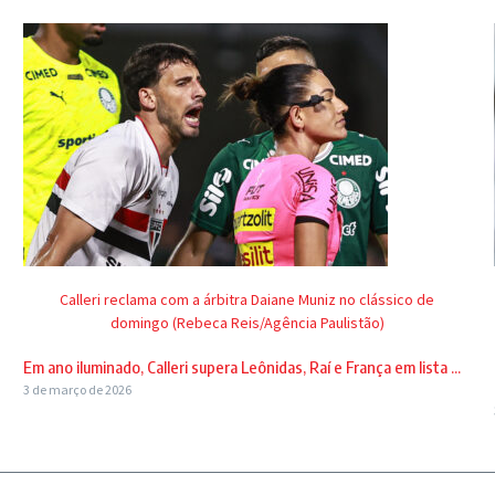
Calleri reclama com a árbitra Daiane Muniz no clássico de
domingo (Rebeca Reis/Agência Paulistão)
Em ano iluminado, Calleri supera Leônidas, Raí e França em lista ...
3 de março de 2026