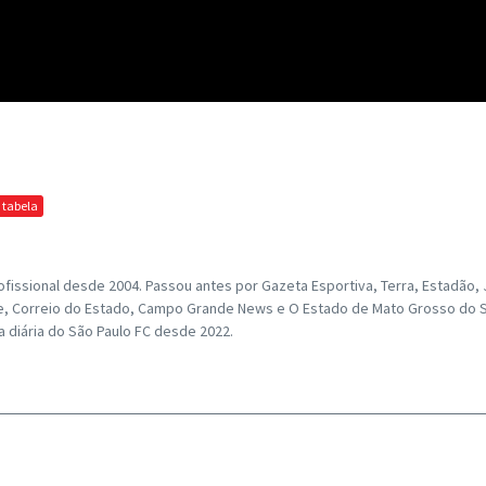
tabela
fissional desde 2004. Passou antes por Gazeta Esportiva, Terra, Estadão, Jo
ance, Correio do Estado, Campo Grande News e O Estado de Mato Grosso do S
ra diária do São Paulo FC desde 2022.