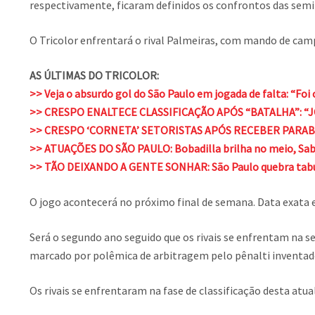
respectivamente, ficaram definidos os confrontos das semif
O Tricolor enfrentará o rival Palmeiras, com mando de campo
AS ÚLTIMAS DO TRICOLOR:
>> Veja o absurdo gol do São Paulo em jogada de falta: “Foi
>> CRESPO ENALTECE CLASSIFICAÇÃO APÓS “BATALHA”:
>> CRESPO ‘CORNETA’ SETORISTAS APÓS RECEBER PARAB
>> ATUAÇÕES DO SÃO PAULO: Bobadilla brilha no meio, Sabi
>> TÃO DEIXANDO A GENTE SONHAR: São Paulo quebra tabu, 
O jogo acontecerá no próximo final de semana. Data exata e 
Será o segundo ano seguido que os rivais se enfrentam na s
marcado por polêmica de arbitragem pelo pênalti inventado
Os rivais se enfrentaram na fase de classificação desta atual