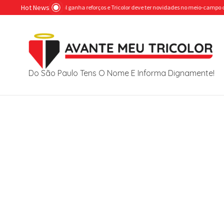
Ir para o conteúdo
Hot News
AULO: Dorival ganha reforços e Tricolor deve ter novidades no meio-campo contr...
Do São Paulo Tens O Nome E Informa Dignamente!