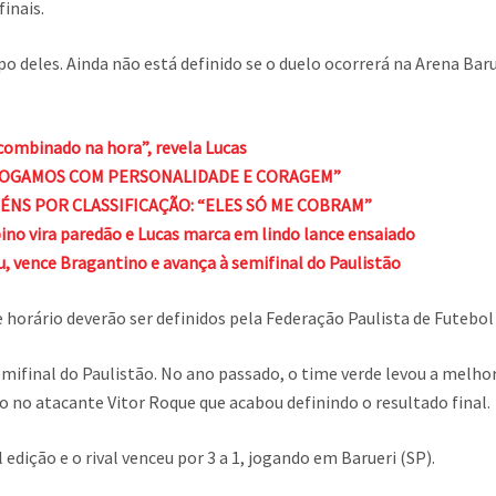
inais.
 deles. Ainda não está definido se o duelo ocorrerá na Arena Baru
 combinado na hora”, revela Lucas
 “JOGAMOS COM PERSONALIDADE E CORAGEM”
ÉNS POR CLASSIFICAÇÃO: “ELES SÓ ME COBRAM”
no vira paredão e Lucas marca em lindo lance ensaiado
vence Bragantino e avança à semifinal do Paulistão
horário deverão ser definidos pela Federação Paulista de Futebol 
emifinal do Paulistão. No ano passado, o time verde levou a melh
 no atacante Vitor Roque que acabou definindo o resultado final.
 edição e o rival venceu por 3 a 1, jogando em Barueri (SP).