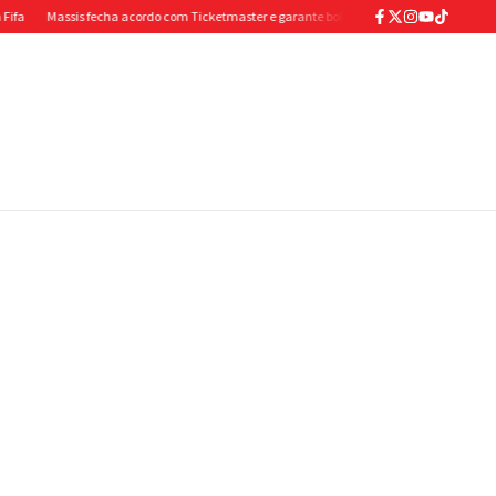
assis fecha acordo com Ticketmaster e garante bolada de antecipação para abastecer o