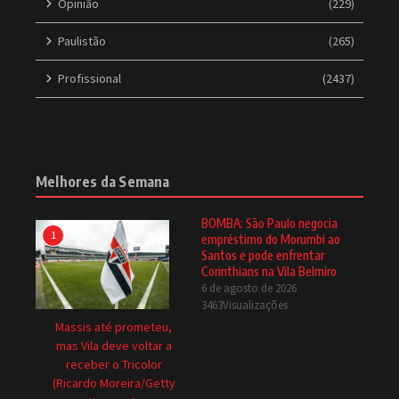
Opinião
(229)
Paulistão
(265)
Profissional
(2437)
Melhores da Semana
BOMBA: São Paulo negocia
1
empréstimo do Morumbi ao
Santos e pode enfrentar
Corinthians na Vila Belmiro
6 de agosto de 2026
3463Visualizações
Massis até prometeu,
mas Vila deve voltar a
receber o Tricolor
(Ricardo Moreira/Getty