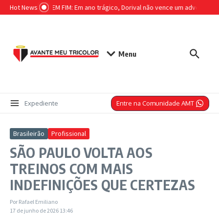
Ir para o conteúdo
Hot News
BURACO SEM FIM: Em ano trágico, Dorival não vence um adversário b
Menu
Entre na Comunidade AMT
Expediente
Brasileirão
Profissional
SÃO PAULO VOLTA AOS
TREINOS COM MAIS
INDEFINIÇÕES QUE CERTEZAS
Por
Rafael Emiliano
17 de junho de 2026
13:46