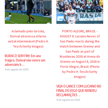
Aclamado pela torcida,
PORTO ALEGRE, BRAZIL -
Dorival atravessa inferno
AUGUST 8: Luciano Neves of
astral interminável (Pedro H.
Sao Paulo reacts during the
Tesch/Getty Images)
match between Gremio and
Sao Paulo as part of
BURACO SEM FIM: Em ano
Brasileirao 2026 at Arena do
trágico, Dorival não vence um
Gremio on August 8, 2026 in
adversário b ...
Porto Alegre, Brazil. (Photo
9 de agosto de 2026
by Pedro H. Tesch/Getty
Images)
VEJA O LANCE COM LUCIANO NO
FINAL DO JOGO QUE RENDEU
RECLAMAÇÕES ...
9 de agosto de 2026