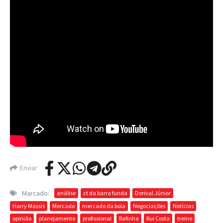
Enviar
Marcado:
análise
ct da barra funda
Dorival Júnior
Harry Massis
Mercado
mercado da bola
Negociações
Notícias
opinião
planejamento
profissional
Rafinha
Rui Costa
treino