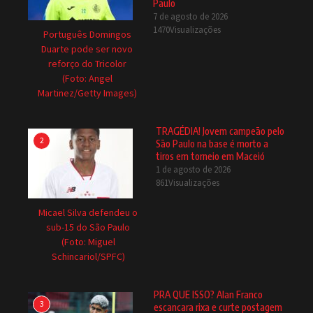
Paulo
7 de agosto de 2026
1470Visualizações
Português Domingos
Duarte pode ser novo
reforço do Tricolor
(Foto: Angel
Martinez/Getty Images)
TRAGÉDIA! Jovem campeão pelo
2
São Paulo na base é morto a
tiros em torneio em Maceió
1 de agosto de 2026
861Visualizações
Micael Silva defendeu o
sub-15 do São Paulo
(Foto: Miguel
Schincariol/SPFC)
PRA QUE ISSO? Alan Franco
3
escancara rixa e curte postagem