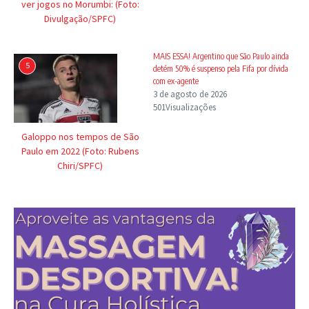
ver jogos no Morumbi: (Foto:
Divulgação/SPFC)
MAIS ESSA! Argentino que São Paulo ainda
5
detém 50% é suspenso pela Fifa por dívida
com ex-agente
3 de agosto de 2026
501Visualizações
Galoppo nos tempos de São
Paulo em 2022 (Foto: Rubens
Chiri/SPFC)