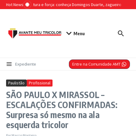
Ir para o conteúdo
Hot News
Liderança, altura e força: conheça Domingos Duarte, zagueiro que ser
Menu
Entre na Comunidade AMT
Expediente
Paulistão
Profissional
SÃO PAULO X MIRASSOL –
ESCALAÇÕES CONFIRMADAS:
Surpresa só mesmo na ala
esquerda tricolor
Por
Marcio Monteiro