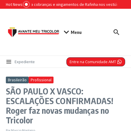
Ir para o conteúdo
Hot News
Árbitro relata cobranças e xingamentos de Rafinha nos vestiários em s
Menu
Entre na Comunidade AMT
Expediente
Brasileirão
Profissional
SÃO PAULO X VASCO:
ESCALAÇÕES CONFIRMADAS!
Roger faz novas mudanças no
Tricolor
Por
Marcio Monteiro