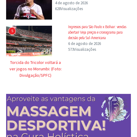
4 de agosto de 2026
628Visualizações
Ingressos para São Paulo x Bolívar: vendas
5
abertas! Veja preços e cronograma para
decisão pela Sul-Americana
6 de agosto de 2026
573Visualizações
Torcida do Tricolor voltará a
ver jogos no Morumbi: (Foto:
Divulgação/SPFC)