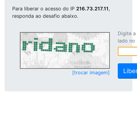
Para liberar o acesso
do IP
216.73.217.11
,
responda ao desafio abaixo.
Digite 
lado no
[trocar imagem]