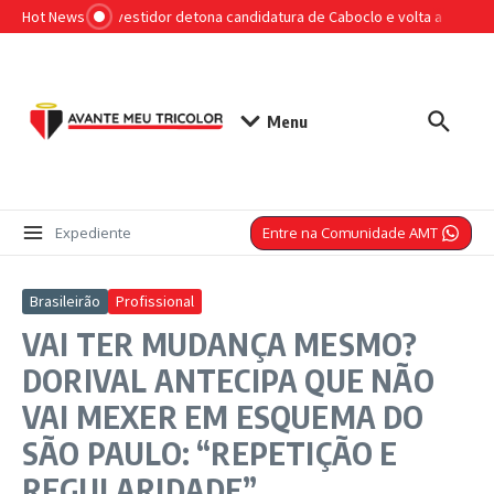
Ir para o conteúdo
Hot News
Playboy investidor detona candidatura de Caboclo e volta a tretar com
Menu
Entre na Comunidade AMT
Expediente
Brasileirão
Profissional
VAI TER MUDANÇA MESMO?
DORIVAL ANTECIPA QUE NÃO
VAI MEXER EM ESQUEMA DO
SÃO PAULO: “REPETIÇÃO E
REGULARIDADE”