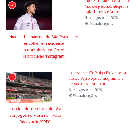
URGENTE: Lateral do São Paulo
4
Nicolas é preso após atropelar e
matar homem de 84 anos
4 de agosto de 2026
492Visualizações
Nicolas foi mais um do São PAulo a se
envolver em acidente
automobilístico (Foto:
Reprodução/Instagram)
Ingressos para São Paulo x Bolívar: vendas
5
abertas! Veja preços e cronograma para
decisão pela Sul-Americana
6 de agosto de 2026
463Visualizações
Torcida do Tricolor voltará a
ver jogos no Morumbi: (Foto:
Divulgação/SPFC)