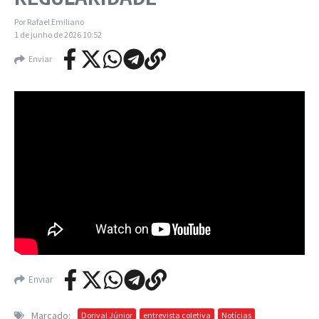
Por
Rafael Emiliano
1 de junho de 2026
10:52
Enviar
Enviar
Marcado:
Dorival Júnior
entrevista coletiva
Notícias