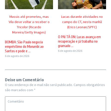
Massis até prometeu, mas
Lucas durante atividades no
Vila deve voltar a receber o
campo do CT, nesta manhã
Tricolor (Ricardo
(Erico Leonan/SPFC)
Moreira/Getty Images)
O PAI TÁ ON: Lucas avança em
recuperação e já trabalha no
BOMBA: São Paulo negocia
gramado ...
empréstimo do Morumbi ao
Santos e pode e ...
6 de agosto de 2026
6 de agosto de 2026
Deixe um Comentário
O seu endereço de e-mail não será publicado.
Campos obrigatórios
são marcados com
*