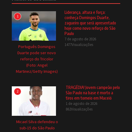
Liderança, altura e força:
1
conheça Domingos Duarte,
zagueiro que será apresentado
hoje como novo reforço do São
Paulo
7 de agosto de 2026
1477Visualizações
Português Domingos
Duarte pode ser novo
reforço do Tricolor
(Foto: Angel
Martinez/Getty Images)
TRAGÉDIA! Jovem campeão pelo
2
São Paulo na base é morto a
tiros em torneio em Maceió
1 de agosto de 2026
862Visualizações
Micael Silva defendeu o
sub-15 do São Paulo