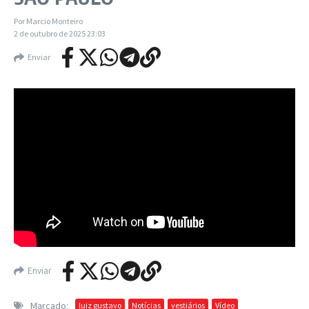
Por
Marcio Monteiro
2 de outubro de 2025
23:03
Enviar
Enviar
Marcado:
luiz gustavo
Notícias
vestiários
Vídeo