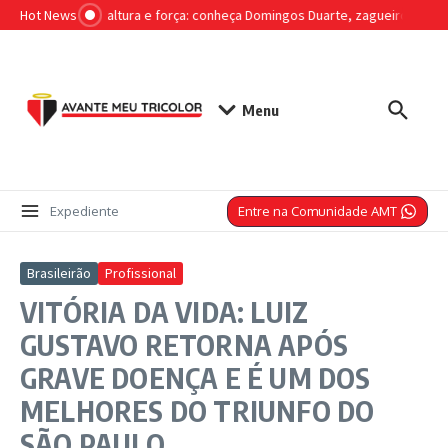
Ir para o conteúdo
Hot News
Liderança, altura e força: conheça Domingos Duarte, zagueiro que s
Menu
Entre na Comunidade AMT
Expediente
Brasileirão
Profissional
VITÓRIA DA VIDA: LUIZ
GUSTAVO RETORNA APÓS
GRAVE DOENÇA E É UM DOS
MELHORES DO TRIUNFO DO
SÃO PAULO