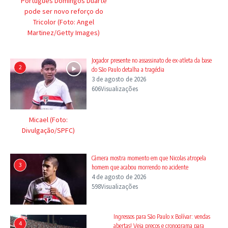
Português Domingos Duarte
pode ser novo reforço do
Tricolor (Foto: Angel
Martinez/Getty Images)
Jogador presente no assassinato de ex-atleta da base
2
do São Paulo detalha a tragédia
3 de agosto de 2026
606Visualizações
Micael (Foto:
Divulgação/SPFC)
Câmera mostra momento em que Nicolas atropela
3
homem que acabou morrendo no acidente
4 de agosto de 2026
598Visualizações
Ingressos para São Paulo x Bolívar: vendas
4
abertas! Veja preços e cronograma para