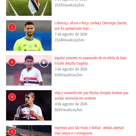
2192Visualizações
Liderança, altura e força: conheça Domingos Duarte,
2
que foi apresentado hoje
7 de agosto de 2026
1524Visualizações
Jogador presente no assassinato de ex-atleta da base
3
tricolor detalha tragédia
3 de agosto de 2026
610Visualizações
Veja o momento em que Nicolas atropela homem que
4
acabou morrendo em acidente
4 de agosto de 2026
602Visualizações
Ingressos para São Paulo x Bolívar: vendas abertas!
5
Veja preços e o cronograma