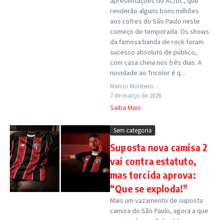
apresentações do AC/DC, que
renderão alguns bons milhões
aos cofres do São Paulo neste
começo de temporada. Os shows
da famosa banda de rock foram
sucesso absoluto de público,
com casa cheia nos três dias. A
novidade ao Tricolor é q...
Marcio Monteiro
7 de março de 2026
Saiba Mais
Sem categoria
Suposta nova camisa 2
vai contra estatuto,
mas torcida aprova:
“Que se exploda!"
Mais um vazamento de suposta
camisa do São Paulo, agora a que