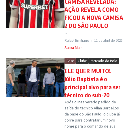
CAMISA REVELADA:
AÇÃO REVELA COMO
FICOU A NOVA CAMISA
2 DO SÃO PAULO
...
Rafael Emiliano
11 de abril de 2026
Saiba Mais
Base
Clube
Mercado da Bola
ELE QUER MUITO!
Júlio Baptista é o
principal alvo para ser
técnico do sub-20
Após o inesperado pedido de
saída do técnico Allan Barcellos
da base do São Paulo, o clube já
corre para contratar um novo
nome para o comando de sua