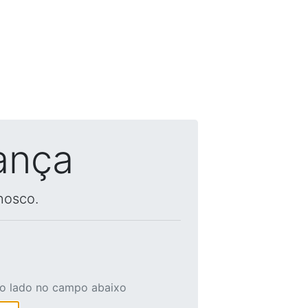
ança
nosco.
ao lado no campo abaixo