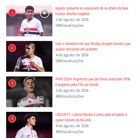
Jogador presente no assassinato de ex-atleta da base
1
tricolor detalha tragédia
3 de agosto de 2026
598Visualizações
Veja o momento em que Nicolas atropela homem que
2
acabou morrendo em acidente
4 de agosto de 2026
588Visualizações
MAIS ESSA! Argentino que São Paulo ainda tem 50%
3
é suspenso pela Fifa por dívida
3 de agosto de 2026
496Visualizações
URGENTE: Lateral Nicolas é preso após atropelar e
4
matar homem de 84 anos
4 de agosto de 2026
493Visualizações