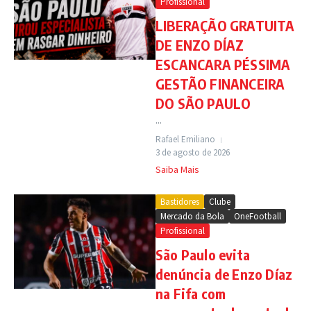
Profissional
LIBERAÇÃO GRATUITA
DE ENZO DÍAZ
ESCANCARA PÉSSIMA
GESTÃO FINANCEIRA
DO SÃO PAULO
...
Rafael Emiliano
3 de agosto de 2026
Saiba Mais
Bastidores
Clube
Mercado da Bola
OneFootball
Profissional
São Paulo evita
denúncia de Enzo Díaz
na Fifa com