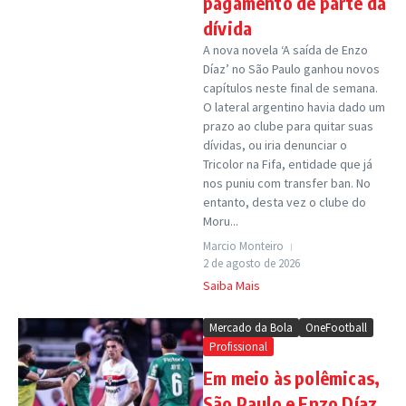
pagamento de parte da
dívida
A nova novela ‘A saída de Enzo
Díaz’ no São Paulo ganhou novos
capítulos neste final de semana.
O lateral argentino havia dado um
prazo ao clube para quitar suas
dívidas, ou iria denunciar o
Tricolor na Fifa, entidade que já
nos puniu com transfer ban. No
entanto, desta vez o clube do
Moru...
Marcio Monteiro
2 de agosto de 2026
Saiba Mais
Mercado da Bola
OneFootball
Profissional
Em meio às polêmicas,
São Paulo e Enzo Díaz