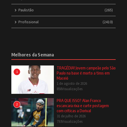
Paulistão
(265)
Profissional
(2410)
Melhores da Semana
TRAGÉDIA! Jovem campeão pelo São
1
Paulo na base é morto a tiros em
Maceió
1 de agosto de 2026
858Visualizações
PRA QUE ISSO? Alan Franco
2
escancara rixa e curte postagem
com críticas a Dorival
31 de julho de 2026
793Visualizações