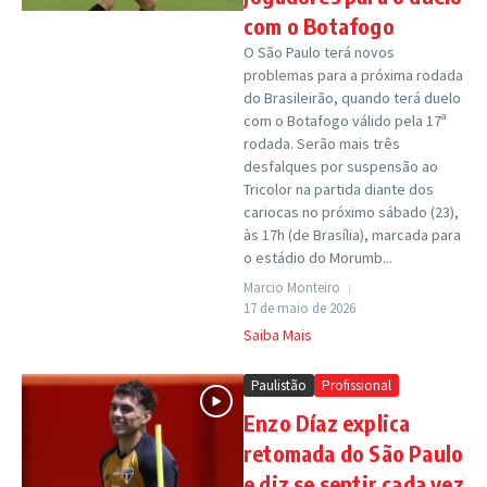
com o Botafogo
O São Paulo terá novos
problemas para a próxima rodada
do Brasileirão, quando terá duelo
com o Botafogo válido pela 17ª
rodada. Serão mais três
desfalques por suspensão ao
Tricolor na partida diante dos
cariocas no próximo sábado (23),
às 17h (de Brasília), marcada para
o estádio do Morumb...
Marcio Monteiro
17 de maio de 2026
Saiba Mais
Paulistão
Profissional
Enzo Díaz explica
retomada do São Paulo
e diz se sentir cada vez