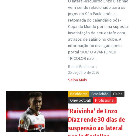
O lateral-esquerdo Enzo Díaz não
vem sendo relacionado para os
jogos do São Paulo após a
retomada do calendário pós-
Copa do Mundo por uma suposta
insatisfação de seu estafe com
atrasos de salário no clube. A
informação foi divulgada pelo
portal ‘UOL‘. O AVANTE MEU
TRICOLOR não ...
Rafael Emiliano
25 de julho de 2026
Saiba Mais
Bastidores
Brasileirão
Clube
OneFootball
Profissional
‘Raivinha’ de Enzo
Díaz rende 30 dias de
suspensão ao lateral