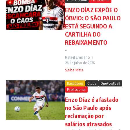
ENZO DÍAZ EXPÕE O
ÓBVIO: O SÃO PAULO
ESTÁ SEGUINDO A
CARTILHA DO
REBAIXAMENTO
...
Rafael Emiliano
26 de julho de 2026
Saiba Mais
Bastidores
Clube
OneFootball
Profissional
Enzo Díaz é afastado
no São Paulo após
reclamação por
salários atrasados