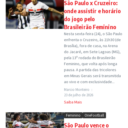
São Paulo x Cruzeiro:
onde assistir e horário
do jogo pelo
Brasileirão Feminino
Nesta sexta-feira (24), o São Paulo
enfrenta o Cruzeiro, às 21h30 (de
Brasília), fora de casa, na Arena
do Jacaré, em Sete Lagoas (MG),
pela 13ª rodada do Brasileirão
Feminino, que volta após longa
pausa. A partida das tricolores
em Minas Gerais será transmitida
ao vivo e com exclusividade...
Marcio Monteiro
23 de julho de 2026
Saiba Mais
Feminino
OneFootball
São Paulo vence o