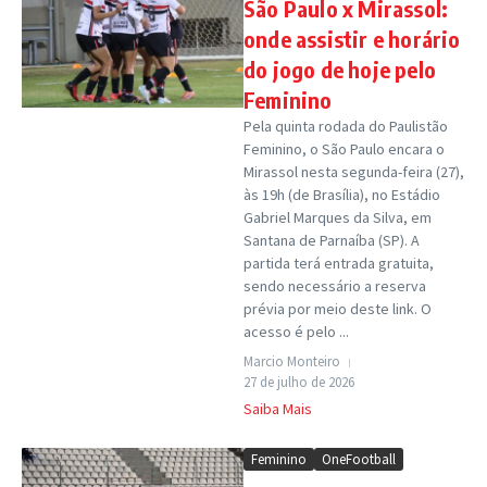
São Paulo x Mirassol:
onde assistir e horário
do jogo de hoje pelo
Feminino
Pela quinta rodada do Paulistão
Feminino, o São Paulo encara o
Mirassol nesta segunda-feira (27),
às 19h (de Brasília), no Estádio
Gabriel Marques da Silva, em
Santana de Parnaíba (SP). A
partida terá entrada gratuita,
sendo necessário a reserva
prévia por meio deste link. O
acesso é pelo ...
Marcio Monteiro
27 de julho de 2026
Saiba Mais
Feminino
OneFootball