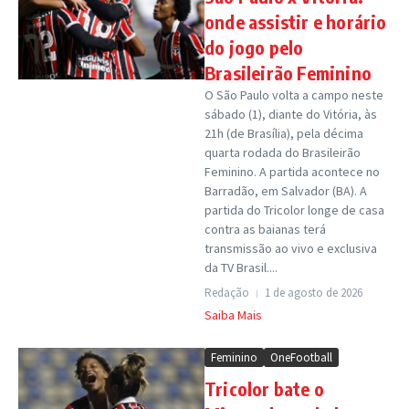
onde assistir e horário
do jogo pelo
Brasileirão Feminino
O São Paulo volta a campo neste
sábado (1), diante do Vitória, às
21h (de Brasília), pela décima
quarta rodada do Brasileirão
Feminino. A partida acontece no
Barradão, em Salvador (BA). A
partida do Tricolor longe de casa
contra as baianas terá
transmissão ao vivo e exclusiva
da TV Brasil....
Redação
1 de agosto de 2026
Saiba Mais
Feminino
OneFootball
Tricolor bate o