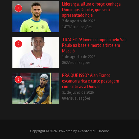
Liderança, altura e força: conheça
1
Domingos Duarte, que será
apresentado hoje
7 de agosto de 2026
1479Visualizações
TRAGÉDIA! Jovem campeão pelo São
2
Paulo na base é morto a tiros em
Maceió
1 de agosto de 2026
862Visualizações
PRA QUE ISSO? Alan Franco
3
escancara rixa e curte postagem
com críticas a Dorival
31 de julho de 2026
804Visualizações
Copyright © 2026 | Powered by Avante Meu Tricolor