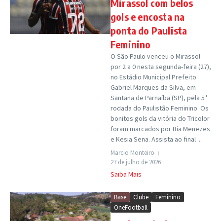
Mirassol com belos
gols e encosta na
ponta do Paulista
Feminino
O São Paulo venceu o Mirassol
por 2 a 0 nesta segunda-feira (27),
no Estádio Municipal Prefeito
Gabriel Marques da Silva, em
Santana de Parnaíba (SP), pela 5ª
rodada do Paulistão Feminino. Os
bonitos gols da vitória do Tricolor
foram marcados por Bia Menezes
e Kesia Sena. Assista ao final ...
Marcio Monteiro
27 de julho de 2026
Saiba Mais
Base
Clube
Feminino
OneFootball