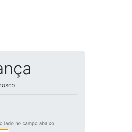
ança
nosco.
ao lado no campo abaixo