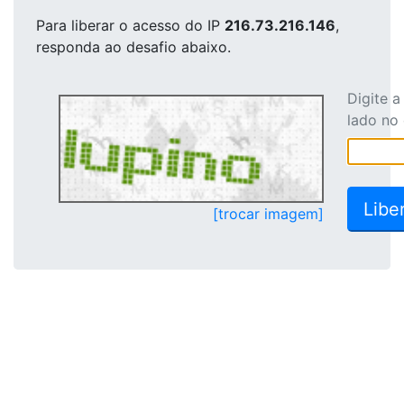
Para liberar o acesso
do IP
216.73.216.146
,
responda ao desafio abaixo.
Digite 
lado no
[trocar imagem]