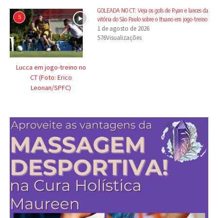
GOLEADA NO CT: Veja os gols de Ryan e lances da
5
vitória do São Paulo sobre o Ituano em jogo-treino
1 de agosto de 2026
576Visualizações
Lucca em jogo-treino no
CT (Foto: Erico
Leonan/SPFC)