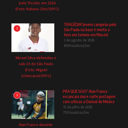
pelo Tricolor em 2024
(Foto: Rubens Chiri/SPFC)
TRAGÉDIA! Jovem campeão pelo
2
São Paulo na base é morto a
tiros em torneio em Maceió
1 de agosto de 2026
855Visualizações
Micael Silva defendeu o
sub-15 do São Paulo
(Foto: Miguel
Schincariol/SPFC)
PRA QUE ISSO? Alan Franco
3
escancara rixa e curte postagem
com críticas a Dorival do México
31 de julho de 2026
791Visualizações
Alan Franco durante