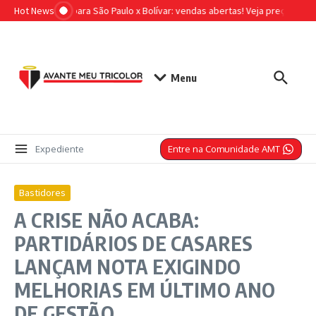
Ir para o conteúdo
Hot News
Ingressos para São Paulo x Bolívar: vendas abertas! Veja preços e cr
Menu
Entre na Comunidade AMT
Expediente
Bastidores
A CRISE NÃO ACABA:
PARTIDÁRIOS DE CASARES
LANÇAM NOTA EXIGINDO
MELHORIAS EM ÚLTIMO ANO
DE GESTÃO