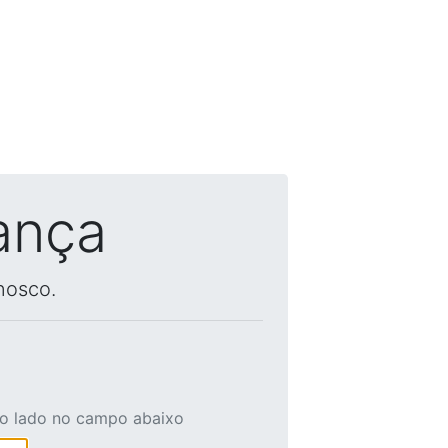
ança
nosco.
ao lado no campo abaixo