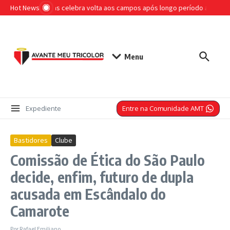
Ir para o conteúdo
Hot News
Otimista, Lucas celebra volta aos campos após longo período afastado
Menu
Entre na Comunidade AMT
Expediente
Bastidores
Clube
Comissão de Ética do São Paulo
decide, enfim, futuro de dupla
acusada em Escândalo do
Camarote
Por
Rafael Emiliano