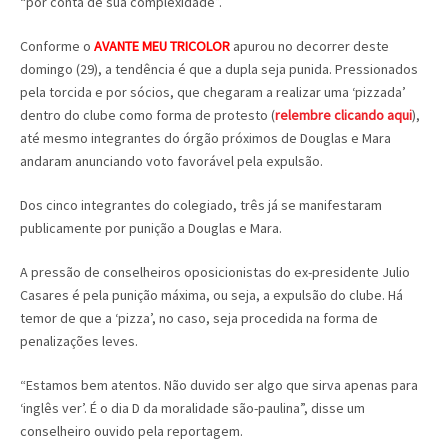
“por conta de sua complexidade”.
Conforme o
AVANTE MEU TRICOLOR
apurou no decorrer deste
domingo (29), a tendência é que a dupla seja punida. Pressionados
pela torcida e por sócios, que chegaram a realizar uma ‘pizzada’
dentro do clube como forma de protesto (
relembre clicando aqui
),
até mesmo integrantes do órgão próximos de Douglas e Mara
andaram anunciando voto favorável pela expulsão.
Dos cinco integrantes do colegiado, três já se manifestaram
publicamente por punição a Douglas e Mara.
A pressão de conselheiros oposicionistas do ex-presidente Julio
Casares é pela punição máxima, ou seja, a expulsão do clube. Há
temor de que a ‘pizza’, no caso, seja procedida na forma de
penalizações leves.
“Estamos bem atentos. Não duvido ser algo que sirva apenas para
‘inglês ver’. É o dia D da moralidade são-paulina”, disse um
conselheiro ouvido pela reportagem.