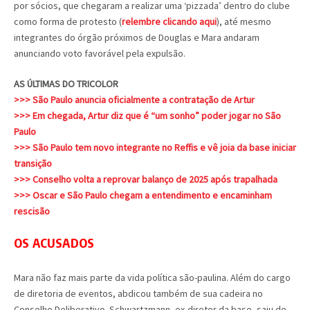
por sócios, que chegaram a realizar uma ‘pizzada’ dentro do clube
como forma de protesto (
relembre clicando aqui
), até mesmo
integrantes do órgão próximos de Douglas e Mara andaram
anunciando voto favorável pela expulsão.
AS ÚLTIMAS DO TRICOLOR
>>> São Paulo anuncia oficialmente a contratação de Artur
>>> Em chegada, Artur diz que é “um sonho” poder jogar no São
Paulo
>>> São Paulo tem novo integrante no Reffis e vê joia da base iniciar
transição
>>> Conselho volta a reprovar balanço de 2025 após trapalhada
>>> Oscar e São Paulo chegam a entendimento e encaminham
rescisão
OS ACUSADOS
Mara não faz mais parte da vida política são-paulina. Além do cargo
de diretoria de eventos, abdicou também de sua cadeira no
Conselho Deliberativo. Schwartzmann, ex-diretor da base, saiu do