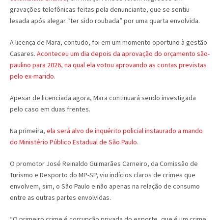
gravações telefônicas feitas pela denunciante, que se sentiu
lesada após alegar “ter sido roubada” por uma quarta envolvida.
A licença de Mara, contudo, foi em um momento oportuno à gestão
Casares.
Aconteceu um dia depois da aprovação do orçamento são-
paulino para 2026, na qual ela votou aprovando as contas previstas
pelo ex-marido
.
Apesar de licenciada agora, Mara continuará sendo investigada
pelo caso em duas frentes.
Na primeira,
ela será alvo de inquérito policial instaurado a mando
do Ministério Público Estadual de São Paulo
.
O promotor José Reinaldo Guimarães Carneiro, da Comissão de
Turismo e Desporto do MP-SP, viu indícios claros de crimes que
envolvem, sim, o São Paulo e não apenas na relação de consumo
entre as outras partes envolvidas.
“O primeiro crime é corrupção privada do esporte, que é um crime