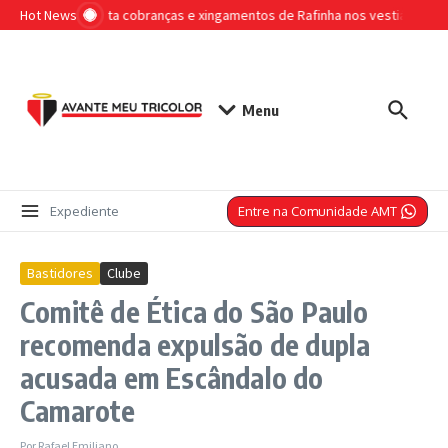
Ir para o conteúdo
Hot News
Árbitro relata cobranças e xingamentos de Rafinha nos vestiários em
Menu
Entre na Comunidade AMT
Expediente
Bastidores
Clube
Comitê de Ética do São Paulo
recomenda expulsão de dupla
acusada em Escândalo do
Camarote
Por
Rafael Emiliano