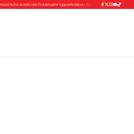
echa acordo com Ticketmaster e garante bolada de antecipação para abastecer os cofre