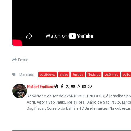
Enviar
Marcado:
bastidores
clube
Justiça
Notícias
polêmica
políc
Rafael Emiliano
Repórter e editor do AVANTE MEU TRICOLOR, é jornalista pro
Abril, Agora São Paulo, Meia Hora, Diário de São Paulo, L
Dia, Placar, Correio da Bahia e TV Bandeirantes. Na cobertu