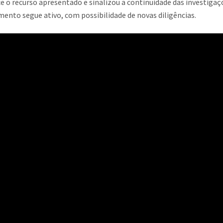
 o recurso apresentado e sinalizou a continuidade das investigaçõ
mento segue ativo, com possibilidade de novas diligências.