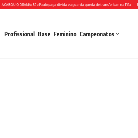
 O DRAMA: São Paulo paga dívida e aguarda queda de transfer ban na Fifa
Massis f
Profissional
Base
Feminino
Campeonatos