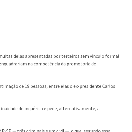
 muitas delas apresentadas por terceiros sem vínculo formal
e enquadrariam na competência da promotoria de
imação de 19 pessoas, entre elas o ex-presidente Carlos
tinuidade do inquérito e pede, alternativamente, a
P-SP — três criminais e um civil —, o que, segundo essa