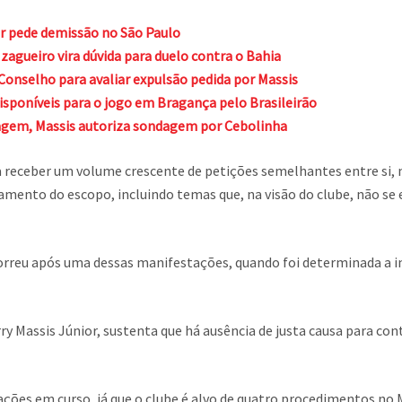
r pede demissão no São Paulo
agueiro vira dúvida para duelo contra o Bahia
onselho para avaliar expulsão pedida por Massis
disponíveis para o jogo em Bragança pelo Brasileirão
agem, Massis autoriza sondagem por Cebolinha
u a receber um volume crescente de petições semelhantes entre si,
mento do escopo, incluindo temas que, na visão do clube, não s
reu após uma dessas manifestações, quando foi determinada a int
y Massis Júnior, sustenta que há ausência de justa causa para con
ões em curso, já que o clube é alvo de quatro procedimentos no M