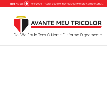
Ir para o conteúdo
Hot News
orival ganha reforços e Tricolor deve ter novidades no meio-campo contr...
ACABOU
Do São Paulo Tens O Nome E Informa Dignamente!