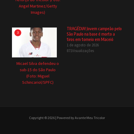
Angel Martinez/Getty
Images)
TRAGÉDIA! Jovem campeão pelo
3
São Paulo na base é morto a
tiros em torneio em Maceió
1 de agosto de 2026
871Visualizações
Micael Silva defendeu o
sub-15 do São Paulo
(Foto: Miguel
Schincariol/SPFC)
Copyright © 2026 | Powered by Avante Meu Tricolor