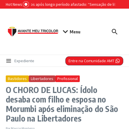
Ir para o conteúdo
Hot News
ra volta aos campos após longo período afastado: “Sensação de liberdade�
Menu
Entre na Comunidade AMT
Expediente
Bastidores
Libertadores
Profissional
O CHORO DE LUCAS: Ídolo
desaba com filho e esposa no
Morumbi após eliminação do São
Paulo na Libertadores
Por
Marcio Monteiro