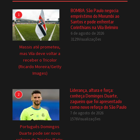
BOMBA: São Paulo negocia
1
empréstimo do Morumbi ao
Santos e pode enfrentar
Corinthians na Vila Belmiro
6 de agosto de 2026
3129Visualizações
Massis até prometeu,
mas Vila deve voltar a
receber o Tricolor
(Ricardo Moreira/Getty
Images)
Liderança, altura e força:
2
conheça Domingos Duarte,
zagueiro que foi apresentado
como novo reforço do São Paulo
7 de agosto de 2026
1576Visualizações
Português Domingos
Duarte pode ser novo
reforço do Tricolor (Foto: