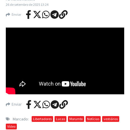
26 de setembro de 2025
13:24
Enviar
Enviar
Marcado:
Libertadores
Lucas
Morumbi
Notícias
vestiários
Vídeo