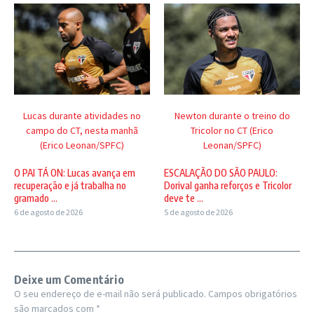
Lucas durante atividades no
Newton durante o treino do
campo do CT, nesta manhã
Tricolor no CT (Erico
(Erico Leonan/SPFC)
Leonan/SPFC)
O PAI TÁ ON: Lucas avança em
ESCALAÇÃO DO SÃO PAULO:
recuperação e já trabalha no
Dorival ganha reforços e Tricolor
gramado ...
deve te ...
6 de agosto de 2026
5 de agosto de 2026
Deixe um Comentário
O seu endereço de e-mail não será publicado.
Campos obrigatórios
são marcados com
*