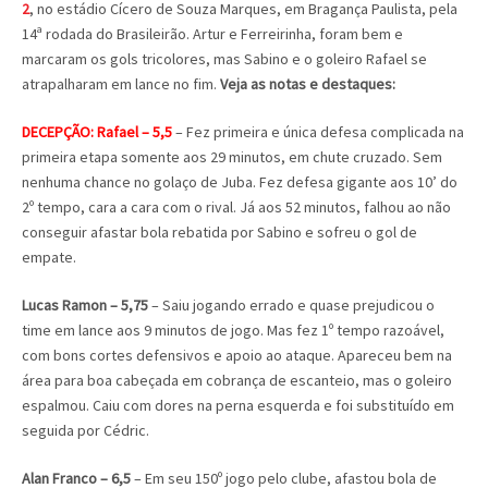
2
, no estádio Cícero de Souza Marques, em Bragança Paulista, pela
14ª rodada do Brasileirão. Artur e Ferreirinha, foram bem e
marcaram os gols tricolores, mas Sabino e o goleiro Rafael se
atrapalharam em lance no fim.
Veja as notas e destaques:
DECEPÇÃO: Rafael – 5,5
– Fez primeira e única defesa complicada na
primeira etapa somente aos 29 minutos, em chute cruzado. Sem
nenhuma chance no golaço de Juba. Fez defesa gigante aos 10’ do
2º tempo, cara a cara com o rival. Já aos 52 minutos, falhou ao não
conseguir afastar bola rebatida por Sabino e sofreu o gol de
empate.
Lucas Ramon – 5,75
– Saiu jogando errado e quase prejudicou o
time em lance aos 9 minutos de jogo. Mas fez 1º tempo razoável,
com bons cortes defensivos e apoio ao ataque. Apareceu bem na
área para boa cabeçada em cobrança de escanteio, mas o goleiro
espalmou. Caiu com dores na perna esquerda e foi substituído em
seguida por Cédric.
Alan Franco – 6,5
– Em seu 150º jogo pelo clube, afastou bola de