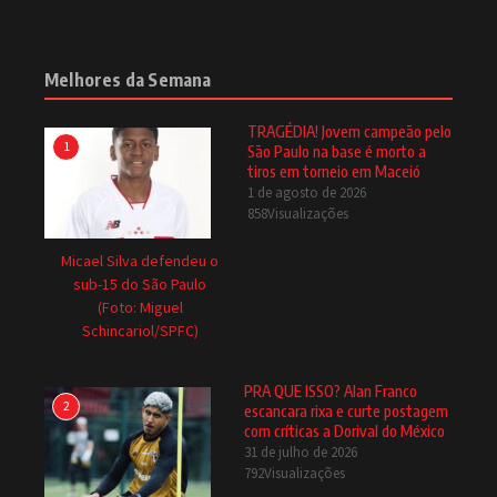
Melhores da Semana
TRAGÉDIA! Jovem campeão pelo
1
São Paulo na base é morto a
tiros em torneio em Maceió
1 de agosto de 2026
858Visualizações
Micael Silva defendeu o
sub-15 do São Paulo
(Foto: Miguel
Schincariol/SPFC)
PRA QUE ISSO? Alan Franco
2
escancara rixa e curte postagem
com críticas a Dorival do México
31 de julho de 2026
792Visualizações