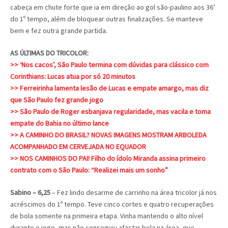
cabeça em chute forte que ia em direção ao gol são-paulino aos 36’
do 1º tempo, além de bloquear outras finalizações. Se manteve
bem e fez outra grande partida.
AS ÚLTIMAS DO TRICOLOR:
>> ‘Nos cacos’, São Paulo termina com dúvidas para clássico com
Corinthians: Lucas atua por só 20 minutos
>> Ferreirinha lamenta lesão de Lucas e empate amargo, mas diz
que São Paulo fez grande jogo
>> São Paulo de Roger esbanjava regularidade, mas vacila e toma
empate do Bahia no último lance
>> A CAMINHO DO BRASIL? NOVAS IMAGENS MOSTRAM ARBOLEDA
ACOMPANHADO EM CERVEJADA NO EQUADOR
>> NOS CAMINHOS DO PAI! Filho do ídolo Miranda assina primeiro
contrato com o São Paulo: “Realizei mais um sonho”
Sabino – 6,25
– Fez lindo desarme de carrinho na área tricolor já nos
acréscimos do 1º tempo. Teve cinco cortes e quatro recuperações
de bola somente na primeira etapa. Vinha mantendo o alto nível
durante o jogo, mas não conseguiu afastar bola na área, que