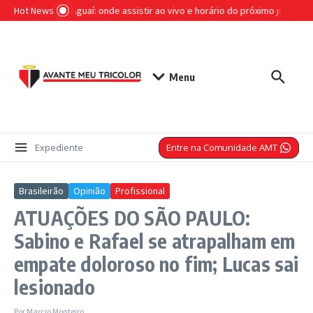
Ir para o conteúdo
Hot News
São Paulo x Aguaí: onde assistir ao vivo e horário do próximo jogo pelo
Menu
Entre na Comunidade AMT
Expediente
Brasileirão
Opinião
Profissional
ATUAÇÕES DO SÃO PAULO:
Sabino e Rafael se atrapalham em
empate doloroso no fim; Lucas sai
lesionado
Por
Marcio Monteiro