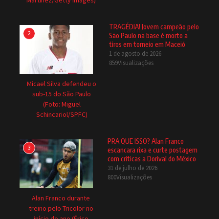
Martinez/Getty Images)
TRAGÉDIA! Jovem campeão pelo
2
São Paulo na base é morto a
tiros em torneio em Maceió
1 de agosto de 2026
859Visualizações
Micael Silva defendeu o
sub-15 do São Paulo
(Foto: Miguel
Schincariol/SPFC)
PRA QUE ISSO? Alan Franco
3
escancara rixa e curte postagem
com críticas a Dorival do México
31 de julho de 2026
800Visualizações
Alan Franco durante
treino pelo Tricolor no
início do ano (Érico