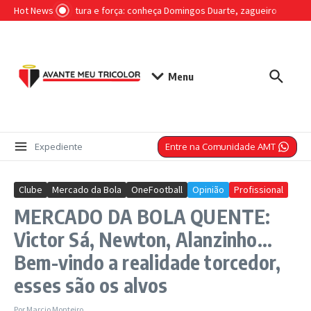
Ir para o conteúdo
Hot News
Liderança, altura e força: conheça Domingos Duarte, zagueiro que ser
Menu
Entre na Comunidade AMT
Expediente
Clube
Mercado da Bola
OneFootball
Opinião
Profissional
MERCADO DA BOLA QUENTE:
Victor Sá, Newton, Alanzinho…
Bem-vindo a realidade torcedor,
esses são os alvos
Por
Marcio Monteiro