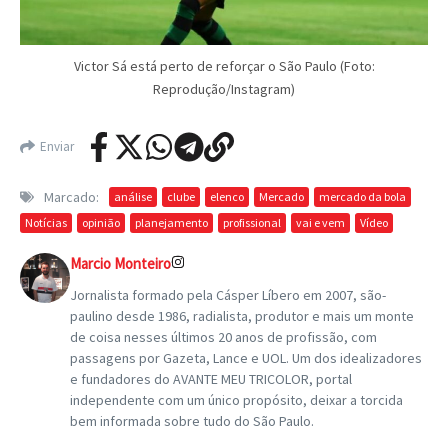
Victor Sá está perto de reforçar o São Paulo (Foto:
Reprodução/Instagram)
Enviar
Marcado:
análise
clube
elenco
Mercado
mercado da bola
Notícias
opinião
planejamento
profissional
vai e vem
Vídeo
Marcio Monteiro
Jornalista formado pela Cásper Líbero em 2007, são-
paulino desde 1986, radialista, produtor e mais um monte
de coisa nesses últimos 20 anos de profissão, com
passagens por Gazeta, Lance e UOL. Um dos idealizadores
e fundadores do AVANTE MEU TRICOLOR, portal
independente com um único propósito, deixar a torcida
bem informada sobre tudo do São Paulo.