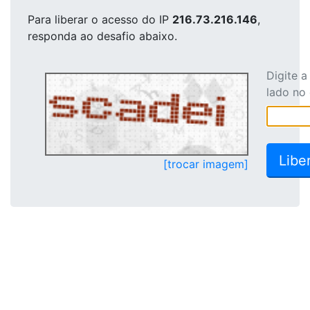
Para liberar o acesso
do IP
216.73.216.146
,
responda ao desafio abaixo.
Digite 
lado no
[trocar imagem]