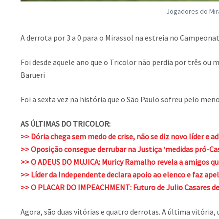
Jogadores do Mir
A derrota por 3 a 0 para o Mirassol na estreia no Campeonat
Foi desde aquele ano que o Tricolor não perdia por três ou 
Barueri
Foi a sexta vez na história que o São Paulo sofreu pelo men
AS ÚLTIMAS DO TRICOLOR:
>> Dória chega sem medo de crise, não se diz novo líder e a
>> Oposição consegue derrubar na Justiça ‘medidas pró-C
>> O ADEUS DO MUJICA: Muricy Ramalho revela a amigos que 
>> Líder da Independente declara apoio ao elenco e faz apel
>> O PLACAR DO IMPEACHMENT: Futuro de Julio Casares de
Agora, são duas vitórias e quatro derrotas. A última vitória