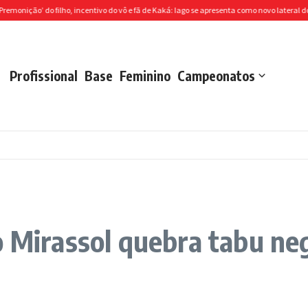
’ do filho, incentivo do vô e fã de Kaká: Iago se apresenta como novo lateral do...
São
Profissional
Base
Feminino
Campeonatos
o Mirassol quebra tabu ne