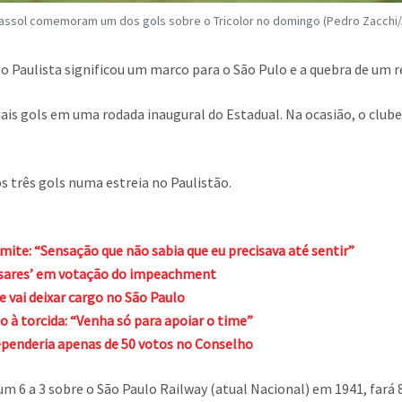
assol comemoram um dos gols sobre o Tricolor no domingo (Pedro Zacchi/A
o Paulista significou um marco para o São Pulo e a quebra de um r
mais gols em uma rodada inaugural do Estadual. Na ocasião, o club
os três gols numa estreia no Paulistão.
dmite: “Sensação que não sabia que eu precisava até sentir”
asares’ em votação do impeachment
vai deixar cargo no São Paulo
o à torcida: “Venha só para apoiar o time”
penderia apenas de 50 votos no Conselho
, um 6 a 3 sobre o São Paulo Railway (atual Nacional) em 1941, far