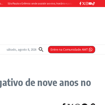
 Paulo x Grêmio: onde assistir ao vivo, horário e palpite para o próximo jogo pelo Brasileir�
sábado, agosto 8, 2026
Entre na Comunidade AMT
gativo de nove anos no