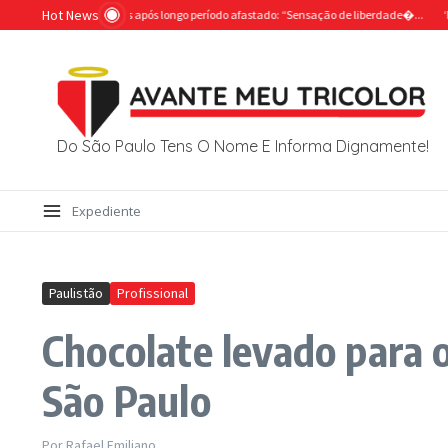
Ir para o conteúdo
Hot News
olta aos campos após longo período afastado: “Sensação de liberdade�...
‘Premonição
Do São Paulo Tens O Nome E Informa Dignamente!
Expediente
Paulistão
Profissional
Chocolate levado para 
São Paulo
Por
Rafael Emiliano