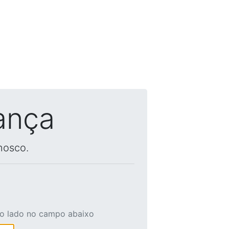
ança
nosco.
ao lado no campo abaixo