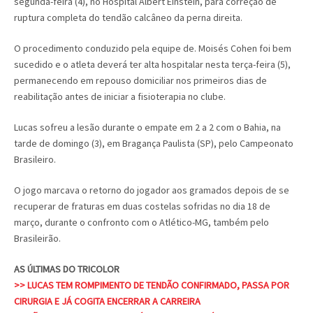
segunda-feira (4), no Hospital Albert Einstein, para correção de
ruptura completa do tendão calcâneo da perna direita.
O procedimento conduzido pela equipe de. Moisés Cohen foi bem
sucedido e o atleta deverá ter alta hospitalar nesta terça-feira (5),
permanecendo em repouso domiciliar nos primeiros dias de
reabilitação antes de iniciar a fisioterapia no clube.
Lucas sofreu a lesão durante o empate em 2 a 2 com o Bahia, na
tarde de domingo (3), em Bragança Paulista (SP), pelo Campeonato
Brasileiro.
O jogo marcava o retorno do jogador aos gramados depois de se
recuperar de fraturas em duas costelas sofridas no dia 18 de
março, durante o confronto com o Atlético-MG, também pelo
Brasileirão.
AS ÚLTIMAS DO TRICOLOR
>> LUCAS TEM ROMPIMENTO DE TENDÃO CONFIRMADO, PASSA POR
CIRURGIA E JÁ COGITA ENCERRAR A CARREIRA