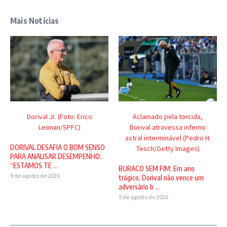
Mais Notícias
Dorival Jr. (Foto: Erico
Aclamado pela torcida,
Leonan/SPFC)
Dorival atravessa inferno
astral interminável (Pedro H.
DORIVAL DESAFIA O BOM SENSO
Tesch/Getty Images)
PARA ANALISAR DESEMPENHO:
“ESTAMOS TE ...
BURACO SEM FIM: Em ano
9 de agosto de 2026
trágico, Dorival não vence um
adversário b ...
9 de agosto de 2026