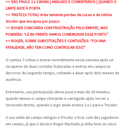
>> SÃO PAULO 2 x 2 BAHIA | ANÁLISES E COMENTÁRIOS | QUANDO O
LIMITE BATE À PORTA
>> TRISTEZA TOTAL! Artur lamenta perdas de Lucas e da vitória
tricolor que escapou por pouco
>> ROGER CONCORDA COM FRUSTRAÇÃO PELO EMPATE, MAS
PONDERA: “LÁ NA FRENTE VAMOS COMEMORAR ESSE PONTO”
>> ROGER, SOBRE SUBSTITUIÇÕES E CONTUSÕES: “FOI UMA
FATALIDADE, NÃO TEM COMO CONTROLAR ISSO”
O camisa 7 voltou a treinar normalmente nesta semana após se
recuperar de duas costelas fraturadas e entrou em campo no
decorrer do segundo tempo, voltando a atuar após dois meses de
ausência.
Entretanto, sua participação durou pouco mais de 20 minutos,
quando deixou o campo chorando e carregado após torcer o
tornozelo direito, quando o jogo ainda estava 2 a 1 para o Tricolor.
A sua saída de campo obrigou o Tricolor a ficar com dez jogadores
em campo, já que o técnico Roger Machado ja tinha feito as cinco