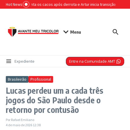
Ir para o conteúdo
Hot News
São Paulo junta os cacos após derrota e Artur inicia transição de olho 
Menu
Entre na Comunidade AMT
Expediente
Brasileirão
Profissional
Lucas perdeu um a cada três
jogos do São Paulo desde o
retorno por contusão
Por
Rafael Emiliano
4 de maio de 2026
12:38