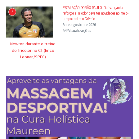
ESCALAÇÃO DO SÃO PAULO: Dorival ganha
5
reforços e Tricolor deve ter novidades no meio-
campo contra o Grêmio
5 de agosto de 2026
544Visualizações
Newton durante o treino
do Tricolor no CT (Erico
Leonan/SPFC)